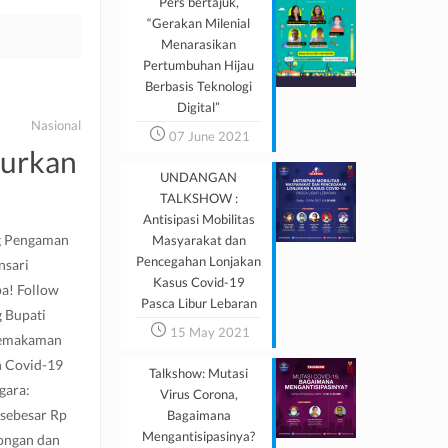
Pers bertajuk,
“Gerakan Milenial
Menarasikan
Pertumbuhan Hijau
Berbasis Teknologi
Digital”
Nasional
07 June 2021
curkan
UNDANGAN
TALKSHOW :
Antisipasi Mobilitas
ng Pengaman
Masyarakat dan
Pencegahan Lonjakan
nsari
Kasus Covid-19
a! Follow
Pasca Libur Lebaran
 Bupati
15 May 2021
 Pemakaman
n Covid-19
Talkshow: Mutasi
gara:
Virus Corona,
sebesar Rp
Bagaimana
Mengantisipasinya?
ongan dan