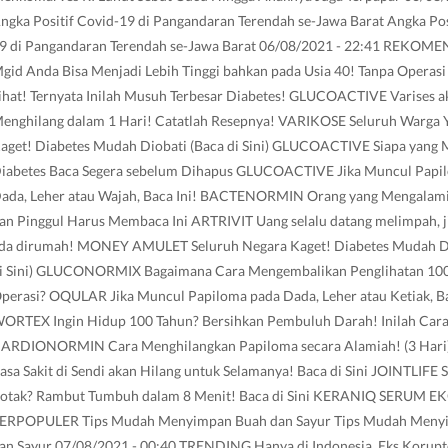
ngka Positif Covid-19 di Pangandaran Terendah se-Jawa Barat Angka Pos
9 di Pangandaran Terendah se-Jawa Barat 06/08/2021 - 22:41 REKOM
gid Anda Bisa Menjadi Lebih Tinggi bahkan pada Usia 40! Tanpa Oper
ihat! Ternyata Inilah Musuh Terbesar Diabetes! GLUCOACTIVE Varises a
enghilang dalam 1 Hari! Catatlah Resepnya! VARIKOSE Seluruh Warga 
aget! Diabetes Mudah Diobati (Baca di Sini) GLUCOACTIVE Siapa yang 
iabetes Baca Segera sebelum Dihapus GLUCOACTIVE Jika Muncul Papi
ada, Leher atau Wajah, Baca Ini! BACTENORMIN Orang yang Mengalami 
an Pinggul Harus Membaca Ini ARTRIVIT Uang selalu datang melimpah, ji
da dirumah! MONEY AMULET Seluruh Negara Kaget! Diabetes Mudah Dio
i Sini) GLUCONORMIX Bagaimana Cara Mengembalikan Penglihatan 10
perasi? OQULAR Jika Muncul Papiloma pada Dada, Leher atau Ketiak, Ba
ORTEX Ingin Hidup 100 Tahun? Bersihkan Pembuluh Darah! Inilah Car
ARDIONORMIN Cara Menghilangkan Papiloma secara Alamiah! (3 Har
asa Sakit di Sendi akan Hilang untuk Selamanya! Baca di Sini JOINTLIFE 
otak? Rambut Tumbuh dalam 8 Menit! Baca di Sini KERANIQ SERUM 
ERPOPULER Tips Mudah Menyimpan Buah dan Sayur Tips Mudah Meny
an Sayur 07/08/2021 - 00:40 TRENDING Hanya di Indonesia, Eks Korupt