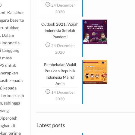
D
24 December
2020
ami, Kalakhar
gara beserta
Outlook 2021: Wajah
eruntukkan
Indonesia Setelah
. Dalam
Pandemi
 Indonesia.
24 December
i tanggung
2020
a masa
Pembekalan Wakil
PS untuk
Presiden Republik
menerapkan
Indonesia Ma’ruf
kasih kepada
Amin
s) kepada
14 December
n terima kasih
2020
n, sehingga
 yang
Diperoleh
Latest posts
ngkan di
pkan terima