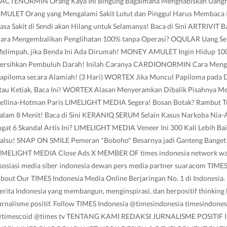
ACTENORMIN Orang Kaya Ini Bingung Bagaimana Menghabiskan Uan
MULET Orang yang Mengalami Sakit Lutut dan Pinggul Harus Membaca 
asa Sakit di Sendi akan Hilang untuk Selamanya! Baca di Sini ARTRIVIT 
ara Mengembalikan Penglihatan 100% tanpa Operasi? OQULAR Uang Se
elimpah, jika Benda Ini Ada Dirumah! MONEY AMULET Ingin Hidup 10
ersihkan Pembuluh Darah! Inilah Caranya CARDIONORMIN Cara Meng
apiloma secara Alamiah! (3 Hari) WORTEX Jika Muncul Papiloma pada D
tau Ketiak, Baca Ini! WORTEX Alasan Menyeramkan Dibalik Pisahnya M
ellina-Hotman Paris LIMELIGHT MEDIA Segera! Bosan Botak? Rambut 
alam 8 Menit! Baca di Sini KERANIQ SERUM Selain Kasus Narkoba Nia-A
ngat 6 Skandal Artis Ini? LIMELIGHT MEDIA Veneer Ini 300 Kali Lebih Bai
alsu! SNAP ON SMILE Pemeran "Boboho" Besarnya jadi Ganteng Banget! I
IMELIGHT MEDIA Close Ads X MEMBER OF times indonesia network wan
sosiasi media siber indonesia dewan pers media partner suaracom TIMES
bout Our TIMES Indonesia Media Online Berjaringan No. 1 di Indonesia.
erita Indonesia yang membangun, menginspirasi, dan berpositif thinking
urnalisme positif. Follow TIMES Indonesia @timesindonesia timesindonesi
timescoid @times tv TENTANG KAMI REDAKSI JURNALISME POSITIF 