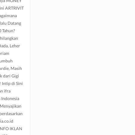
gnya MONEY
Ini ARTRIVIT
Bagaimana
lalu Datang
0 Tahun?
hilangkan
ada, Leher
eriam
Tumbuh
rdie, Masih
k dari Gigi
ntip di Sini
 ifra
 Indonesia
 Menyajikan
 berdasarkan
a.co.id
INFO IKLAN