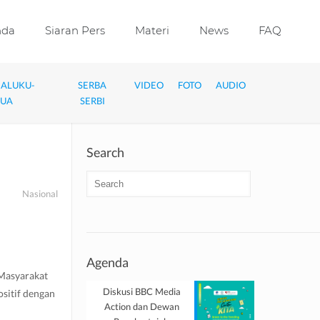
nda
Siaran Pers
Materi
News
FAQ
MALUKU-
SERBA
VIDEO
FOTO
AUDIO
PUA
SERBI
Search
Nasional
n
Agenda
Masyarakat
Diskusi BBC Media
sitif dengan
Action dan Dewan