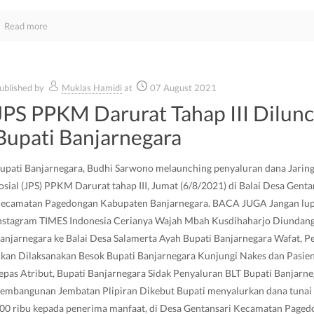
Read more
ublished by
Muklas Hamidi
at
07 August 2021
JPS PPKM Darurat Tahap III Dilun
Bupati Banjarnegara
upati Banjarnegara, Budhi Sarwono melaunching penyaluran dana Jari
osial (JPS) PPKM Darurat tahap III, Jumat (6/8/2021) di Balai Desa Genta
ecamatan Pagedongan Kabupaten Banjarnegara. BACA JUGA Jangan lup
nstagram TIMES Indonesia Cerianya Wajah Mbah Kusdihaharjo Diundang
anjarnegara ke Balai Desa Salamerta Ayah Bupati Banjarnegara Wafat,
kan Dilaksanakan Besok Bupati Banjarnegara Kunjungi Nakes dan Pasie
epas Atribut, Bupati Banjarnegara Sidak Penyaluran BLT Bupati Banjarne
embangunan Jembatan Plipiran Dikebut Bupati menyalurkan dana tunai 
00 ribu kepada penerima manfaat, di Desa Gentansari Kecamatan Paged