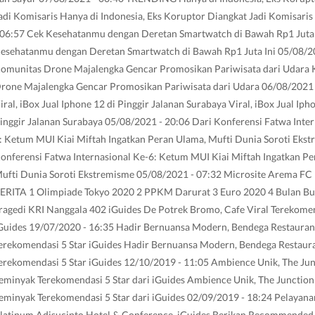
adi Komisaris Hanya di Indonesia, Eks Koruptor Diangkat Jadi Komisari
 06:57 Cek Kesehatanmu dengan Deretan Smartwatch di Bawah Rp1 Juta 
esehatanmu dengan Deretan Smartwatch di Bawah Rp1 Juta Ini 05/08/2
omunitas Drone Majalengka Gencar Promosikan Pariwisata dari Udara
rone Majalengka Gencar Promosikan Pariwisata dari Udara 06/08/2021 
iral, iBox Jual Iphone 12 di Pinggir Jalanan Surabaya Viral, iBox Jual Iph
inggir Jalanan Surabaya 05/08/2021 - 20:06 Dari Konferensi Fatwa Inter
: Ketum MUI Kiai Miftah Ingatkan Peran Ulama, Mufti Dunia Soroti Eks
onferensi Fatwa Internasional Ke-6: Ketum MUI Kiai Miftah Ingatkan Pe
ufti Dunia Soroti Ekstremisme 05/08/2021 - 07:32 Microsite Arema F
ERITA 1 Olimpiade Tokyo 2020 2 PPKM Darurat 3 Euro 2020 4 Bulan Bu
ragedi KRI Nanggala 402 iGuides De Potrek Bromo, Cafe Viral Terekomen
Guides 19/07/2020 - 16:35 Hadir Bernuansa Modern, Bendega Restaurant
erekomendasi 5 Star iGuides Hadir Bernuansa Modern, Bendega Restaura
erekomendasi 5 Star iGuides 12/10/2019 - 11:05 Ambience Unik, The Ju
eminyak Terekomendasi 5 Star dari iGuides Ambience Unik, The Junctio
eminyak Terekomendasi 5 Star dari iGuides 02/09/2019 - 18:24 Pelayan
latinum Adisucipto Hotel & Conference, iGuides Berikan Recommended 