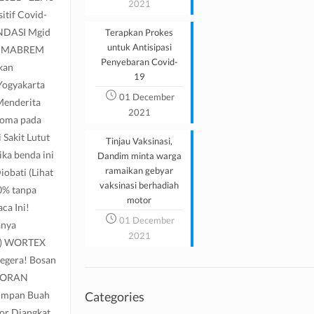
2021
itif Covid-
ENDASI Mgid
Terapkan Prokes
untuk Antisipasi
asi MABREM
Penyebaran Covid-
kan
19
Yogyakarta
01 December
Menderita
2021
loma pada
Sakit Lutut
Tinjau Vaksinasi,
ka benda ini
Dandim minta warga
ramaikan gebyar
bati (Lihat
vaksinasi berhadiah
0% tanpa
motor
ca Ini!
01 December
anya
2021
i) WORTEX
Segera! Bosan
EKORAN
impan Buah
Categories
or Diangkat