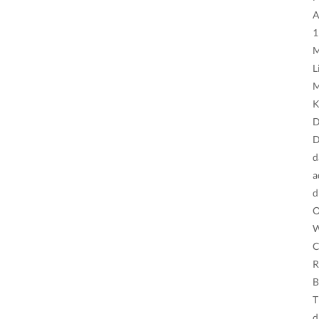
A
1
M
L
M
K
D
D
d
a
d
O
W
C
R
B
T
d