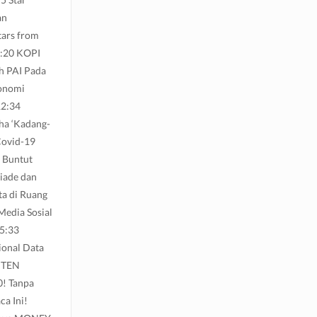
an
tars from
3:20 KOPI
h PAI Pada
konomi
12:34
ha ‘Kadang-
Covid-19
 Buntut
iade dan
ta di Ruang
Media Sosial
15:33
ional Data
ONTEN
0! Tanpa
a Ini!