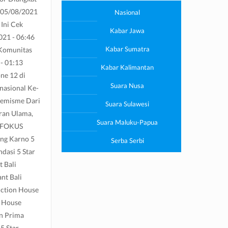
s 05/08/2021
Nasional
Ini Cek
Kabar Jawa
021 - 06:46
Kabar Sumatra
 Komunitas
- 01:13
Kabar Kalimantan
one 12 di
Suara Nusa
nasional Ke-
tremisme Dari
Suara Sulawesi
ran Ulama,
Suara Maluku-Papua
C FOKUS
ng Karno 5
Serba Serbi
dasi 5 Star
 Bali
nt Bali
nction House
n House
an Prima
5 Star