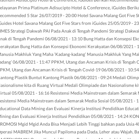
elayanan Prima Platinum Adisucipto Hotel & Conference, iGuides Berik
ecommended 5 Star 26/07/2019 - 20:00 Hotel Savana Malang Got Five S
Guides Hotel Savana Malang Got Five Stars from iGuides 25/05/2019 - 2
IMES Strategi Dakwah PAI Pada Anak di Tengah Pandemi Strategi Dakwa
nak di Tengah Pandemi 06/08/2021 - 13:10 Bung Hatta dan Konsepsi E
erakyatan Bung Hatta dan Konsepsi Ekonomi Kerakyatan 06/08/2021 - 
anusia Makhluk Yang Maha ‘Kadang-kadang’ Manusia Makhluk Yang Ma
adang’ 06/08/2021 - 11:47 PPKM, Utang dan Ancaman Krisis di Tengah 
PKM, Utang dan Ancaman Krisis di Tengah Covid-19 06/08/2021 - 10:54
antong Plastik Buntut Kantong Plastik 06/08/2021 - 09:24 Medali Olimp
asionalisme kita di Ruang Virtual Medali Olimpiade dan Nasionalisme ki
irtual 05/08/2021 - 16:16 Resistensi Media Mainstream dalam Semarak 
esistensi Media Mainstream dalam Semarak Media Sosial 05/08/2021 - 
ducational Data Mining dan Evaluasi Kinerja Institusi Pendidikan Educat
ining dan Evaluasi Kinerja Institusi Pendidikan 05/08/2021 - 14:24 K
ROMOSI Mgid Mgid Anda Bisa Menjadi Lebih Tinggi bahkan pada Usia 4
perasi MABREM Jika Muncul Papiloma pada Dada, Leher atau Wajah, Bac