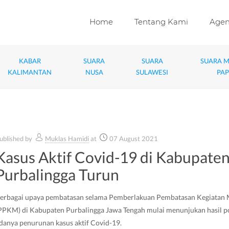
Home
Tentang Kami
Age
KABAR
SUARA
SUARA
SUARA 
KALIMANTAN
NUSA
SULAWESI
PA
ublished by
Muklas Hamidi
at
07 August 2021
Kasus Aktif Covid-19 di Kabupate
Purbalingga Turun
erbagai upaya pembatasan selama Pemberlakuan Pembatasan Kegiatan 
PPKM) di Kabupaten Purbalingga Jawa Tengah mulai menunjukan hasil po
danya penurunan kasus aktif Covid-19.