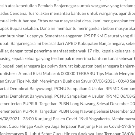
asih atas kepedulian Pemkab Banjarnegara untuk warganya yang terdam
ades Cendana, Tusro, akan memantau bantuan untuk warganya, agar dib
esuai kebutuhannya. "Atas nama masyarakat desa, kami mengucapkan ter
apak Bupati sekalian. Dana ini membantu meringankan beban masyaraka
embutuhkan,” ucapnya. Sementara anggaran JPS PPKM Darurat yang di
upati Banjarnegara ini berasal dari APBD Kabupaten Banjarnegara, sebes
iliar, dengan total penerima manfaat sebanyak 17 ribu kepala keluarga le
asing kepala keluarga yang terdampak menerima bantuan tunai sebesar 
*) bupati banjarnegara jps ppkm darurat kabupaten banjarnegara banjarn
ublisher : Ahmad Rizki Mubarok 000000 TERBARU Tips Mudah Menyim
an Sayur Tips Mudah Menyimpan Buah dan Sayur 07/08/2021 - 00:40 S
artai Demokrat Banyuwangi, PCNU Sampaikan 4 Usulan RPJMD Samba
artai Demokrat Banyuwangi, PCNU Sampaikan 4 Usulan RPJMD 06/08/2
ementerian PUPR RI Targetkan PLBN Long Nawang Selesai Desember 2
ementerian PUPR RI Targetkan PLBN Long Nawang Selesai Desember 2
6/08/2021 - 23:00 Kunjungi Pasien Covid-19 di Yogyakarta, Menkomarve
ebut Cucu Hingga Anaknya Juga Terpapar Kunjungi Pasien Covid-19 di Y
enkomarves RI Luhut Sebut Cucu Hingga Anaknya Juga Terpapar 06/08/