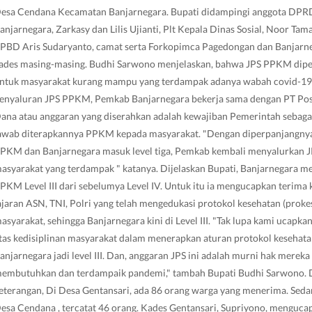
esa Cendana Kecamatan Banjarnegara. Bupati didampingi anggota DPR
anjarnegara, Zarkasy dan Lilis Ujianti, Plt Kepala Dinas Sosial, Noor Tam
PBD Aris Sudaryanto, camat serta Forkopimca Pagedongan dan Banjarne
ades masing-masing. Budhi Sarwono menjelaskan, bahwa JPS PPKM dip
ntuk masyarakat kurang mampu yang terdampak adanya wabah covid-19
enyaluran JPS PPKM, Pemkab Banjarnegara bekerja sama dengan PT Pos
ana atau anggaran yang diserahkan adalah kewajiban Pemerintah sebaga
awab diterapkannya PPKM kepada masyarakat. "Dengan diperpanjangny
PKM dan Banjarnegara masuk level tiga, Pemkab kembali menyalurkan J
asyarakat yang terdampak " katanya. Dijelaskan Bupati, Banjarnegara 
PKM Level III dari sebelumya Level IV. Untuk itu ia mengucapkan terima 
ajaran ASN, TNI, Polri yang telah mengedukasi protokol kesehatan (proke
asyarakat, sehingga Banjarnegara kini di Level III. "Tak lupa kami ucapka
tas kedisiplinan masyarakat dalam menerapkan aturan protokol kesehata
anjarnegara jadi level III. Dan, anggaran JPS ini adalah murni hak mereka
embutuhkan dan terdampaik pandemi," tambah Bupati Budhi Sarwono. 
eterangan, Di Desa Gentansari, ada 86 orang warga yang menerima. Seda
esa Cendana , tercatat 46 orang. Kades Gentansari, Supriyono, menguca