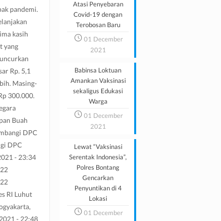
Atasi Penyebaran
pak pandemi.
Covid-19 dengan
elanjakan
Terobosan Baru
ima kasih
01 December
t yang
2021
luncurkan
Babinsa Loktuan
ar Rp. 5,1
Amankan Vaksinasi
bih. Masing-
sekaligus Edukasi
Rp 300.000.
Warga
egara
01 December
pan Buah
2021
ambangi DPC
ngi DPC
Lewat “Vaksinasi
021 - 23:34
Serentak Indonesia”,
Polres Bontang
022
Gencarkan
022
Penyuntikan di 4
s RI Luhut
Lokasi
ogyakarta,
01 December
2021 - 22:48