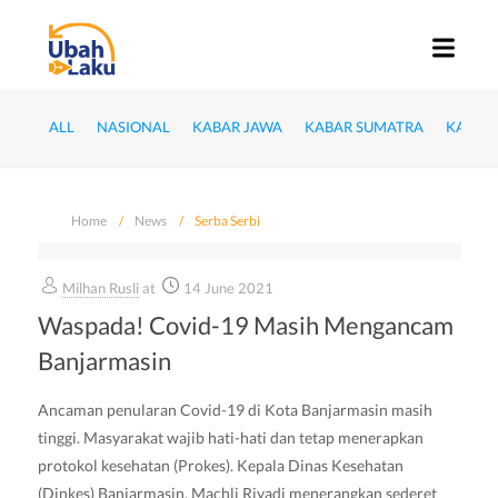
ALL
NASIONAL
KABAR JAWA
KABAR SUMATRA
KABAR
Home
News
Serba Serbi
Milhan Rusli
at
14 June 2021
Waspada! Covid-19 Masih Mengancam
Banjarmasin
Ancaman penularan Covid-19 di Kota Banjarmasin masih
tinggi. Masyarakat wajib hati-hati dan tetap menerapkan
protokol kesehatan (Prokes). Kepala Dinas Kesehatan
(Dinkes) Banjarmasin, Machli Riyadi menerangkan sederet