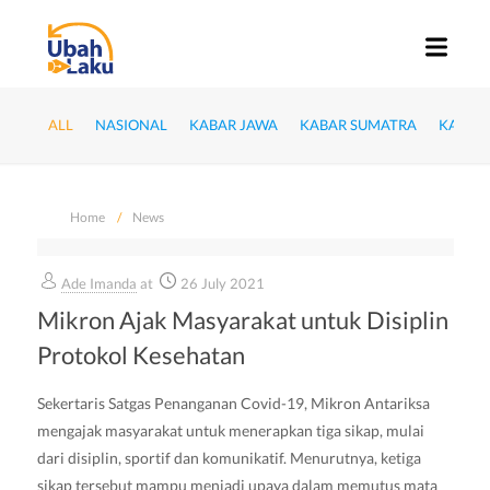
ALL
NASIONAL
KABAR JAWA
KABAR SUMATRA
KABAR
Home
News
Ade Imanda
at
26 July 2021
Mikron Ajak Masyarakat untuk Disiplin
Protokol Kesehatan
Sekertaris Satgas Penanganan Covid-19, Mikron Antariksa
mengajak masyarakat untuk menerapkan tiga sikap, mulai
dari disiplin, sportif dan komunikatif. Menurutnya, ketiga
sikap tersebut mampu menjadi upaya dalam memutus mata