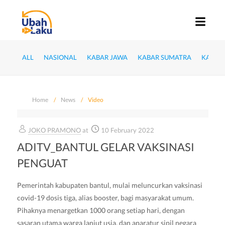
ALL
NASIONAL
KABAR JAWA
KABAR SUMATRA
KABAR
Home
News
Video
JOKO PRAMONO
at
10 February 2022
ADITV_BANTUL GELAR VAKSINASI
PENGUAT
Pemerintah kabupaten bantul, mulai meluncurkan vaksinasi
covid-19 dosis tiga, alias booster, bagi masyarakat umum.
Pihaknya menargetkan 1000 orang setiap hari, dengan
sasaran utama warga lanjut usia, dan aparatur sipil negara