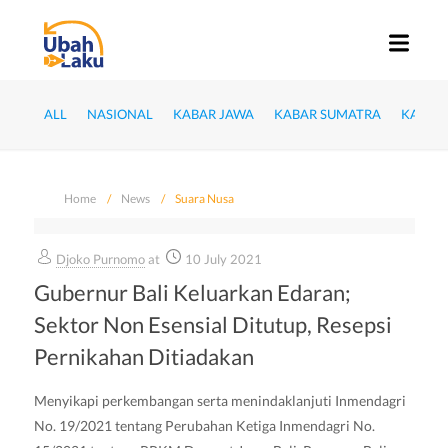
ALL
NASIONAL
KABAR JAWA
KABAR SUMATRA
KABAR
Home
News
Suara Nusa
Djoko Purnomo
at
10 July 2021
Gubernur Bali Keluarkan Edaran;
Sektor Non Esensial Ditutup, Resepsi
Pernikahan Ditiadakan
Menyikapi perkembangan serta menindaklanjuti Inmendagri
No. 19/2021 tentang Perubahan Ketiga Inmendagri No.