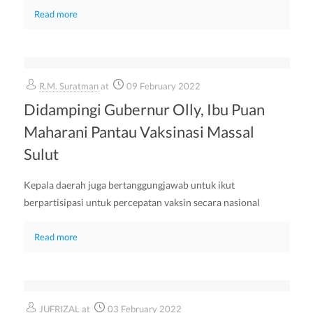
Read more
R.M. Suratman
at
09 February 2022
Didampingi Gubernur Olly, Ibu Puan
Maharani Pantau Vaksinasi Massal
Sulut
Kepala daerah juga bertanggungjawab untuk ikut
berpartisipasi untuk percepatan vaksin secara nasional
Read more
JUFRIZAL
at
03 February 2022