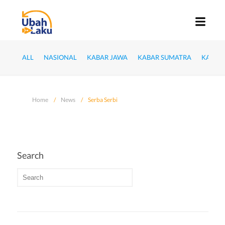
ALL
NASIONAL
KABAR JAWA
KABAR SUMATRA
KABAR
Home
News
Serba Serbi
Search