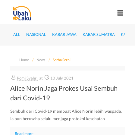
ALL
NASIONAL
KABAR JAWA
KABAR SUMATRA
KABAR
Home
News
Serba Serbi
Romi Syahril
at
10 July 2021
Alice Norin Jaga Prokes Usai Sembuh
dari Covid-19
Sembuh dari Covid-19 membuat Alice Norin lebih waspada.
Ia pun berusaha selalu menjaga protokol kesehatan
Read more