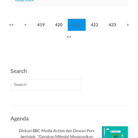
<<
<
419
420
421
422
423
>
>>
Search
Agenda
Diskusi BBC Media Action dan Dewan Pers
bertajuk, “Gerakan Milenial Menarasikan