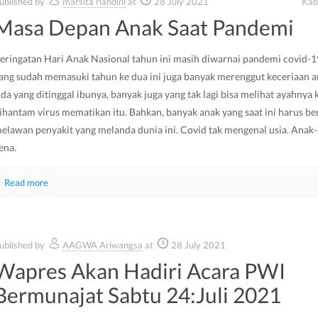
ublished by
marsita riandini
at
28 July 2021
Kab
Masa Depan Anak Saat Pandemi
eringatan Hari Anak Nasional tahun ini masih diwarnai pandemi covid-
ang sudah memasuki tahun ke dua ini juga banyak merenggut keceriaan a
da yang ditinggal ibunya, banyak juga yang tak lagi bisa melihat ayahnya 
ihantam virus mematikan itu. Bahkan, banyak anak yang saat ini harus be
elawan penyakit yang melanda dunia ini. Covid tak mengenal usia. Anak
ena.
Read more
ublished by
AAGWA Ariwangsa
at
28 July 2021
Wapres Akan Hadiri Acara PWI
Bermunajat Sabtu 24:Juli 2021