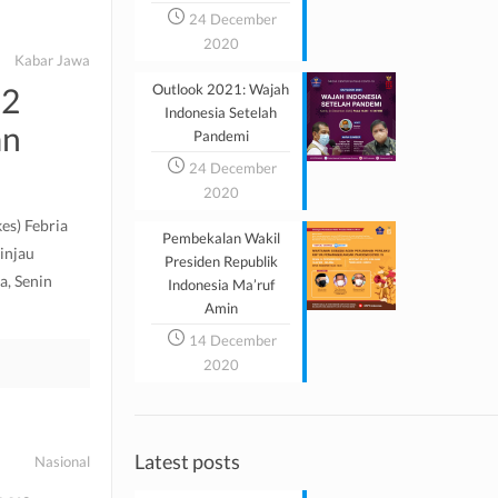
24 December
2020
Kabar Jawa
 2
Outlook 2021: Wajah
Indonesia Setelah
an
Pandemi
24 December
2020
es) Febria
Pembekalan Wakil
injau
Presiden Republik
a, Senin
Indonesia Ma’ruf
Amin
14 December
2020
Latest posts
Nasional