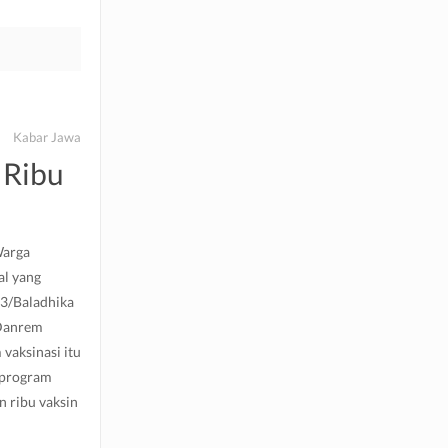
Kabar Jawa
 Ribu
Warga
al yang
3/Baladhika
 Danrem
vaksinasi itu
 program
n ribu vaksin