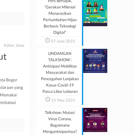
Pers bertajuk,
“Gerakan Milenial
Menarasikan
Pertumbuhan Hijau
Berbasis Teknologi
Digital”
07 June 2021
Kabar Jawa
ut
UNDANGAN
TALKSHOW :
Antisipasi Mobilitas
Masyarakat dan
Pencegahan Lonjakan
ota Bogor
Kasus Covid-19
ndaraan yang
Pasca Libur Lebaran
M Memakai
15 May 2021
embatasi
Talkshow: Mutasi
Virus Corona,
Bagaimana
Mengantisipasinya?