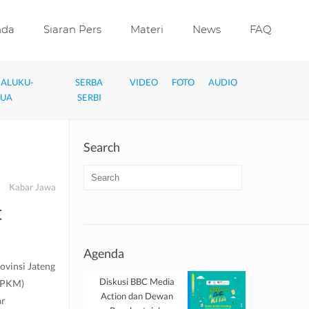
nda
Siaran Pers
Materi
News
FAQ
MALUKU-
SERBA
VIDEO
FOTO
AUDIO
PUA
SERBI
Search
Kabar Jawa
t
Agenda
ovinsi Jateng
Diskusi BBC Media
(PPKM)
Action dan Dewan
ar