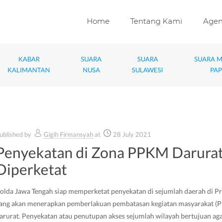
Home
Tentang Kami
Age
KABAR
SUARA
SUARA
SUARA 
KALIMANTAN
NUSA
SULAWESI
PA
ublished by
Gigih Firmansyah
at
28 July 2021
Penyekatan di Zona PPKM Darura
Diperketat
olda Jawa Tengah siap memperketat penyekatan di sejumlah daerah di Pr
ang akan menerapkan pemberlakuan pembatasan kegiatan masyarakat 
arurat. Penyekatan atau penutupan akses sejumlah wilayah bertujuan ag