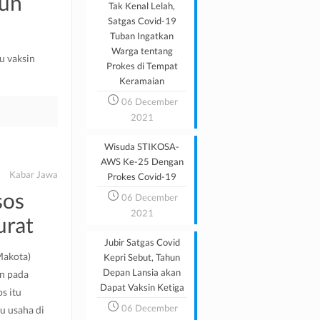
hun
Tak Kenal Lelah,
Satgas Covid-19
Tuban Ingatkan
Warga tentang
u vaksin
Prokes di Tempat
Keramaian
06 December
2021
Wisuda STIKOSA-
AWS Ke-25 Dengan
Kabar Jawa
Prokes Covid-19
sos
06 December
2021
urat
Jubir Satgas Covid
Makota)
Kepri Sebut, Tahun
Depan Lansia akan
an pada
Dapat Vaksin Ketiga
s itu
06 December
ku usaha di