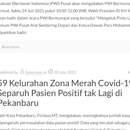
satuan Wartawan Indonesia (PWI) Pusat akan mengadakan PWI Bermunaj
irtual, Sabtu 24 Juli 2021 pukul 10.00-12.00 WIB. Wakil Presiden RI KH 
kan hadir dalam acara PWI Bermunajat yang berjudul "Mengetuk Pintu L
mum PWI Pusat Atal Sembiring Depari dan Ketua Dewan Pers Mohamm
ipastikan hadir.
Read more
ublished by
Suherman
at
28 July 2021
59 Kelurahan Zona Merah Covid-1
Separuh Pasien Positif tak Lagi di
Pekanbaru
ali Kota Pekanbaru, Firdaus,MT, mengatakan, meningkatnya jumlah kasus
ipengaruhi permasalahan data pasien positif. Data yang tercatat sebagai p
etelah dilakukan pelacakan ternyata tidak berdomisili lagi di Pekanbaru.