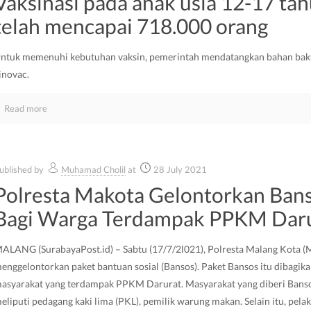
Vaksinasi pada anak usia 12-17 ta
telah mencapai 718.000 orang
ntuk memenuhi kebutuhan vaksin, pemerintah mendatangkan bahan bak
inovac.
Read more
ublished by
Muhamad Cholil
at
28 July 2021
Polresta Makota Gelontorkan Ban
Bagi Warga Terdampak PPKM Dar
ALANG (SurabayaPost.id) – Sabtu (17/7/2l021), Polresta Malang Kota (
enggelontorkan paket bantuan sosial (Bansos). Paket Bansos itu dibagik
asyarakat yang terdampak PPKM Darurat. Masyarakat yang diberi Banso
eliputi pedagang kaki lima (PKL), pemilik warung makan. Selain itu, pela