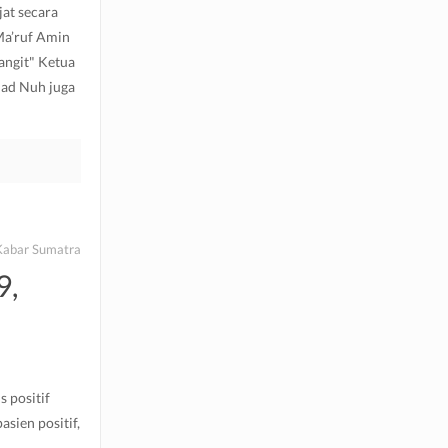
at secara
Ma’ruf Amin
angit" Ketua
ad Nuh juga
Kabar Sumatra
9,
 positif
asien positif,