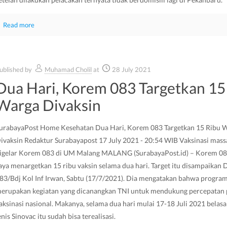
Read more
ublished by
Muhamad Cholil
at
28 July 2021
Dua Hari, Korem 083 Targetkan 15
Warga Divaksin
urabayaPost Home Kesehatan Dua Hari, Korem 083 Targetkan 15 Ribu 
ivaksin Redaktur Surabayapost 17 July 2021 - 20:54 WIB Vaksinasi mass
igelar Korem 083 di UM Malang MALANG (SurabayaPost.id) – Korem 08
aya menargetkan 15 ribu vaksin selama dua hari. Target itu disampaikan
83/Bdj Kol Inf Irwan, Sabtu (17/7/2021). Dia mengatakan bahwa program 
erupakan kegiatan yang dicanangkan TNI untuk mendukung percepatan
aksinasi nasional. Makanya, selama dua hari mulai 17-18 Juli 2021 belasa
enis Sinovac itu sudah bisa terealisasi.