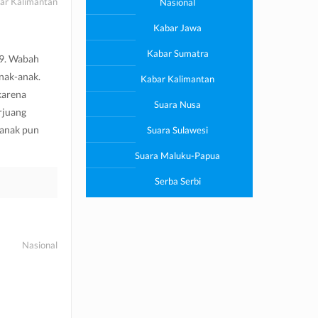
ar Kalimantan
Nasional
Kabar Jawa
Kabar Sumatra
19. Wabah
nak-anak.
Kabar Kalimantan
karena
Suara Nusa
rjuang
-anak pun
Suara Sulawesi
Suara Maluku-Papua
Serba Serbi
Nasional