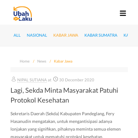
ALL
NASIONAL
KABAR JAWA
KABAR SUMATRA
KABAR
Home
News
Kabar Jawa
NIPAL SUTIANA
at
30 December 2020
Lagi, Sekda Minta Masyarakat Patuhi
Protokol Kesehatan
Sekretaris Daerah (Sekda) Kabupaten Pandeglang, Fery
Hasanudin mengatakan, untuk mengantisipasi adanya
lonjakan yang signifikan, pihaknya meminta semua elemen
masyarakat untuk mematuhi protokol kesehatan.