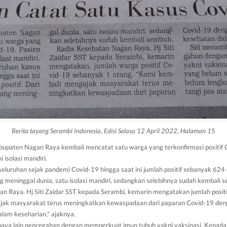
Berita tayang Serambi Indonesia, Edisi Selasa 12 April 2022, Halaman 15
upaten Nagan Raya kembali mencatat satu warga yang terkonfirmasi positif 
i isolasi mandiri.
eluruhan sejak pandemi Covid-19 hingga saat ini jumlah positif sebanyak 624 
g meninggal dunia, satu isolasi mandiri, sedangkan selebihnya sudah kembali 
n Raya, Hj Siti Zaidar SST kepada Serambi, kemarin mengatakan jumlah positi
jak masyarakat terus meningkatkan kewaspadaan dari paparan Covid-19 de
alam keseharian," ajaknya.
paya lain pencegahan dengan memperkuat imun tubuh yakni vaksinasi. Kepad