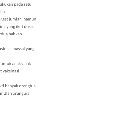
lakukan pada satu
mba.
arget jumlah, namun
i, yang ikut dosis
kedua bahkan
sinasi massal yang
 untuk anak-anak
 vaksinasi
kti banyak orangtua
jum￾lah orangtua