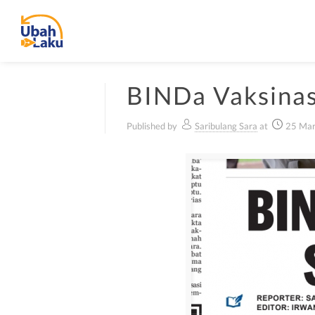
BINDa Vaksinas
Published by
Saribulang Sara
at
25 Mar