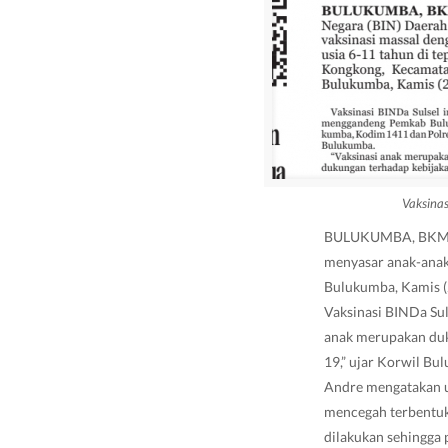
Vaksina
BULUKUMBA, BKM -- 
menyasar anak-anak
Bulukumba, Kamis (
Vaksinasi BINDa Su
anak merupakan duk
19,” ujar Korwil Bu
Andre mengatakan us
mencegah terbentukn
dilakukan sehingga