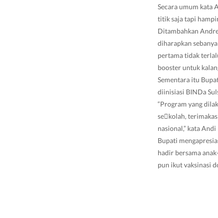
Secara umum kata An
titik saja tapi hamp
Ditambahkan Andre 
diharapkan sebanyak
pertama tidak terla
booster untuk kala
Sementara itu Bupat
diinisiasi BINDa Suls
“Program yang dilak
se￾kolah, terimakas
nasional,” kata Andi
Bupati mengapresias
hadir bersama anak-
pun ikut vaksinasi do