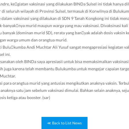
dre, ke￾giatan vaksinasi yang dilakukan BINDa Sulsel ini tidak hanya di
ir di seluruh wilayah di Provinsi Sulsel, termasuk di Korwilnya di Buluku
dalam vaksinasi yang dilakukan di SDN 9 Tanah Kongkong ini tidak men
-banyak￾nya murid maupun warga yang mau vaksinasi. Divaksinasi kali in
lu banyak (dominan murid SD), rerata yang ban￾yak adalah dosis vaksin 
ngan warga umum dan orangtua murid.
i Bulu￾kumba Andi Muchtar Ali Yusuf sangat mengapresiasi kegiatan vak
el ini.
sanakan oleh BINDa saya apresiasii untuk bisa memaksimalkan vaksinasi
ih juga karena telah membantu Bulukumba untuk mengejar capaian target
 Muchtar.
i para orangtua murid yang antusias mengikutkan anaknya vaksin. Terbu
anaknya satu jam sebelum vaksinasi dimulai. Bahkan selain anaknya, se
sis ketiga atau booster. (sar)
≪ Back to List News