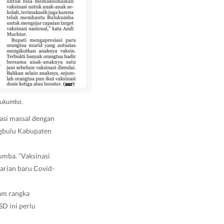
lukumba.
asi massal dengan
ngbulu Kabupaten
mba. “Vaksinasi
arian baru Covid-
lam rangka
D ini perlu