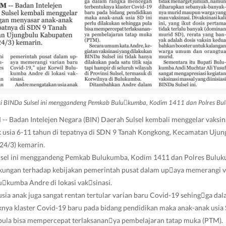
si BINDa Sulsel ini menggandeng Pemkab Bulu￾kumba, Kodim 1411 dan Polres Bu
Badan Intelejen Negara (BIN) Daerah Sulsel kembali menggelar vaksin
 usia 6-11 tahun di tepatnya di SDN 9 Tanah Kongkong, Kecamatan Uju
24/3) kemarin.
lsel ini menggandeng Pemkab Bulukumba, Kodim 1411 dan Polres Buluku
ungan terhadap kebijakan pemerintah pusat dalam up￾aya memerangi v
lu￾kumba Andre di lokasi vak￾sinasi.
ia anak juga sangat rentan tertular varian baru Covid-19 sehing￾ga da
ya klaster Covid-19 baru pada bidang pendidikan maka anak-anak usia S
 pula bisa mempercepat terlaksanan￾ya pembelajaran tatap muka (PTM).