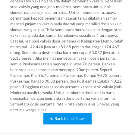
dengan stok vaksin yang ada dalam pemberian vaksin. Kebetulan
stok vaksin yang ada jenis moderna, sementara untuk jenis
sinovac dan astrajeneca terbatas. Untuk memenuhi itu, upaya
permintaan kepada pemerintah atasan terus dilakukan sambil
mencari pinjaman vaksin pada daerah yang memiliki dosis vaksin
sinovac yang cukup. “Kita sementara menyesuaikan dengan stok
vaksin yang ada dan sambil berjalannya sosialisasi,” terangnya.
Saat ini, realisasi vaksin dosis pertama di Kabupaten Dompu telah
mencapai 142.444 jiwa atau 81,65 persen dari target 174.467
orang. Sementara dosis kedua baru mencapai 63.067 jiwa atau
36,15 persen. Jika melihat penyebaran vaksin dosis pertama,
semua Puskesmas telah mencapai di atas 70 persen. Bahkan
beberapa puskesmas sudah mencapai 90an persen. Seperti
Puskesmas Kilo 96,75 persen, Puskesmas Kempo 90,78 persen,
Puskesmas Ranggo 90,38 persen, dan Puskesmas Calabai 90,22
pesen. Tingginya realisasi dosis pertama karena stok vaksin jenis
Moderna masih tersedia. Untuk pemberian dosis kedua harus
disesuaikan dengan jenis vaksin dosis pertama yang diterima.
Sementara dosis pertama, rata – rata vaksin jenis Sinovac yang
diterima warga. (ula)
≪ Back to List News