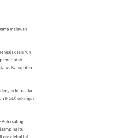
-sama melawan
mengajak seluruh
 pemerintah.
status Kabupaten
 dengan ketua dan
on (FGD) sekaligus
Polri saling
isamping itu,
ra digital ini,