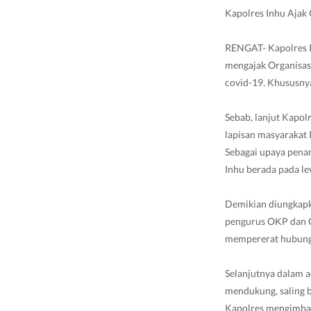
Kapolres Inhu Ajak
RENGAT- Kapolres I
mengajak Organisa
covid-19. Khususny
Sebab, lanjut Kapol
lapisan masyarakat 
Sebagai upaya pena
Inhu berada pada lev
Demikian diungkapka
pengurus OKP dan Or
mempererat hubungan
Selanjutnya dalam 
mendukung, saling b
Kapolres mengimbau 