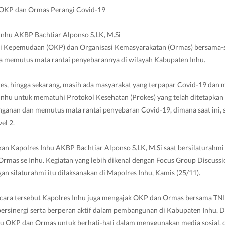
 OKP dan Ormas Perangi Covid-19
nhu AKBP Bachtiar Alponso S.I.K, M.Si
si Kepemudaan (OKP) dan Organisasi Kemasyarakatan (Ormas) bersama
a memutus mata rantai penyebarannya di wilayah Kabupaten Inhu.
res, hingga sekarang, masih ada masyarakat yang terpapar Covid-19 dan 
Inhu untuk mematuhi Protokol Kesehatan (Prokes) yang telah ditetapkan
nganan dan memutus mata rantai penyebaran Covid-19, dimana saat ini, 
el 2.
n Kapolres Inhu AKBP Bachtiar Alponso S.I.K, M.Si saat bersilaturahmi
mas se Inhu. Kegiatan yang lebih dikenal dengan Focus Group Discussi
 silaturahmi itu dilaksanakan di Mapolres Inhu, Kamis (25/11).
acara tersebut Kapolres Inhu juga mengajak OKP dan Ormas bersama TNI-
ersinergi serta berperan aktif dalam pembangunan di Kabupaten Inhu. D
OKP dan Ormas untuk berhati-hati dalam menggunakan media sosial, di e