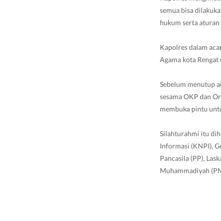
semua bisa dilakuka
hukum serta aturan 
Kapolres dalam aca
Agama kota Rengat us
Sebelum menutup a
sesama OKP dan Orm
membuka pintu untu
Silahturahmi itu di
Informasi (KNPI), 
Pancasila (PP), Las
Muhammadiyah (PM),