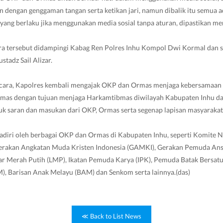
n dengan genggaman tangan serta ketikan jari, namun dibalik itu semua 
yang berlaku jika menggunakan media sosial tanpa aturan, dipastikan m
ra tersebut didampingi Kabag Ren Polres Inhu Kompol Dwi Kormal dan s
tadz Sail Alizar.
cara, Kapolres kembali mengajak OKP dan Ormas menjaga kebersamaan
as dengan tujuan menjaga Harkamtibmas diwilayah Kabupaten Inhu dan
k saran dan masukan dari OKP, Ormas serta segenap lapisan masyarakat
hadiri oleh berbagai OKP dan Ormas di Kabupaten Inhu, seperti Komite
Gerakan Angkatan Muda Kristen Indonesia (GAMKI), Gerakan Pemuda An
kar Merah Putih (LMP), Ikatan Pemuda Karya (IPK), Pemuda Batak Bersat
 Barisan Anak Melayu (BAM) dan Senkom serta lainnya.(das)
≪ Back to List News