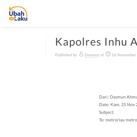
Kapolres Inhu 
Published by
Dasmun
at
26 November
Dari: Dasmun Ahm
Date: Kam, 25 Nov 
Subject:
To: metroriau metro