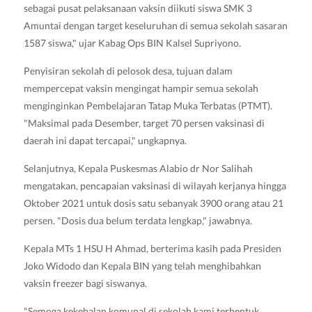
sebagai pusat pelaksanaan vaksin diikuti siswa SMK 3
Amuntai dengan target keseluruhan di semua sekolah sasaran
1587 siswa," ujar Kabag Ops BIN Kalsel Supriyono.
Penyisiran sekolah di pelosok desa, tujuan dalam
mempercepat vaksin mengingat hampir semua sekolah
menginginkan Pembelajaran Tatap Muka Terbatas (PTMT).
"Maksimal pada Desember, target 70 persen vaksinasi di
daerah ini dapat tercapai," ungkapnya.
Selanjutnya, Kepala Puskesmas Alabio dr Nor Salihah
mengatakan, pencapaian vaksinasi di wilayah kerjanya hingga
Oktober 2021 untuk dosis satu sebanyak 3900 orang atau 21
persen. "Dosis dua belum terdata lengkap," jawabnya.
Kepala MTs 1 HSU H Ahmad, berterima kasih pada Presiden
Joko Widodo dan Kepala BIN yang telah menghibahkan
vaksin freezer bagi siswanya.
"Semoga kekebalan komunal di sekolah kami terbentuk