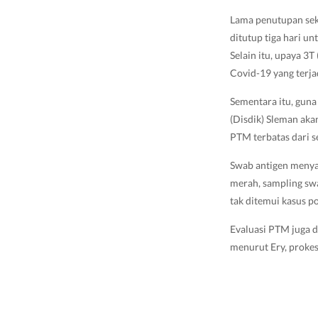
Lama penutupan seko
ditutup tiga hari un
Selain itu, upaya 3T
Covid-19 yang terja
Sementara itu, guna
(Disdik) Sleman aka
PTM terbatas dari s
Swab antigen menyas
merah, sampling swa
tak ditemui kasus po
Evaluasi PTM juga d
menurut Ery, prokes