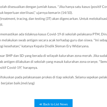
lah disesuaikan dengan jumlah kasus. "Jika hanya satu kasus (positif Cov
tuk keperluan sterilisasi," ujarnya kemarin (14/10).
 (treatment, tracing, dan testing (3T) akan digencarkan. Untuk melokalisasi
di.
 memastikan ada tidaknya kasus Covid-19 di sekolah pelaksana PTM, Din
n melakukan swab antigen secara acak terhadap guru dan siswa. "Ini seba
egi kesehatan," katanya Kepala Disdik Sleman Ery Widaryana.
ar SMP dan SD yang berada di wilayah kalurahan zona merah. Jika suda
b antigen dilakukan di sekolah yang masuk kalurahan zona oranye. "Semo
sitif Covid-19," harapnya.
ifokuskan pada pelaksanaan prokes di tiap sekolah. Selama sepekan pel
 berjalan baik.(mel/yog)
≪ Back to List News