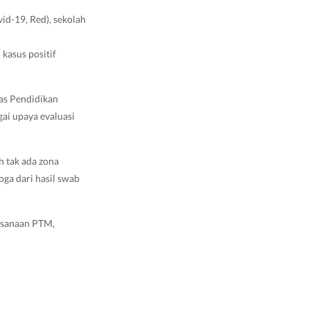
id-19, Red), sekolah
 kasus positif
as Pendidikan
gai upaya evaluasi
h tak ada zona
ga dari hasil swab
aksanaan PTM,