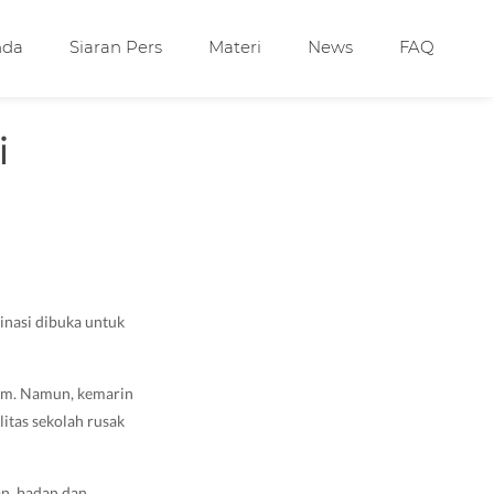
nda
Siaran Pers
Materi
News
FAQ
i
sinasi dibuka untuk
um. Namun, kemarin
itas sekolah rusak
an, badan dan