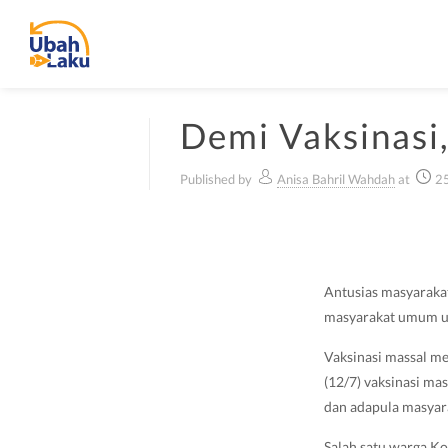
Demi Vaksinasi,
Published by
Anisa Bahril Wahdah
at
25
Antusias masyarakat
masyarakat umum usi
Vaksinasi massal m
(12/7) vaksinasi ma
dan adapula masyara
Salah satu warga Ko