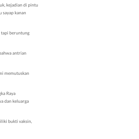
k, kejadian di pintu
tu sayap kanan
, tapi beruntung
 bahwa antrian
kami memutuskan
gka Raya
wa dan keluarga
ki bukti vaksin,