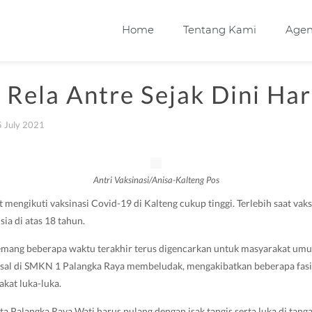
Home
Tentang Kami
Age
 Rela Antre Sejak Dini Har
 July 2021
Antri Vaksinasi/Anisa-Kalteng Pos
 mengikuti vaksinasi Covid-19 di Kalteng cukup tinggi. Terlebih saat vak
a di atas 18 tahun.
emang beberapa waktu terakhir terus digencarkan untuk masyarakat um
ssal di SMKN 1 Palangka Raya membeludak, mengakibatkan beberapa fasil
kat luka-luka.
ta Palangka Raya Wati harus pulang dengan isak tangis serta luka di tang