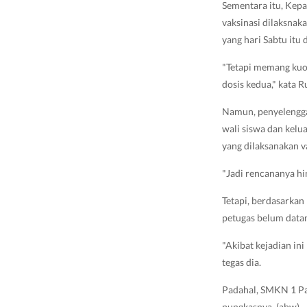
Sementara itu, Kep
vaksinasi dilaksnak
yang hari Sabtu itu 
"Tetapi memang kuo
dosis kedua," kata R
Namun, penyelengga
wali siswa dan kelu
yang dilaksanakan va
"Jadi rencananya hin
Tetapi, berdasarkan
petugas belum data
"Akibat kejadian ini
tegas dia.
Padahal, SMKN 1 Pal
pungkasnya. (abw)