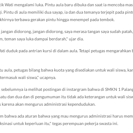
etik Wati mengalami luka. Pintu aula baru dibuka dan saat ia mencoba masu
i. Pintu di aula memiliki dua sayap, ia dan dua temanya terjepit pada pin
 akhirnya terbawa gerakan pintu hingga menempel pada tembok.
k, jangan didorong, jangan didorong, saya merasa tangan saya sudah patah
m, teman saya luka dampai berdarah," ujar dia.
 Wati duduk pada antrian kursi di dalam aula. Tetapi petugas mengarahkan
ntu aula, petugas bilang bahwa kuota yang disediakan untuk wali siswa, 
 termasuk wali siswa," ucapnya.
 sebelumnya ia melihat postingan di instargram bahwa di SMKN 1 Palan
atu dan dua dan di pengumuman itu tidak ada keterangan untuk wali sis
as karena akan mengurus administrasi kependudukan.
am bahwa ada aturan bahwa yang mau mengurus administrasi harus memili
aksinasi untuk keperluan itu," tegas perempuan pekerja swasta ini.