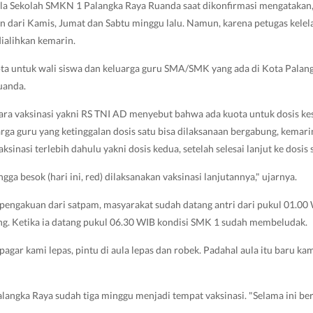
ala Sekolah SMKN 1 Palangka Raya Ruanda saat dikonfirmasi mengatakan
an dari Kamis, Jumat dan Sabtu minggu lalu. Namun, karena petugas kele
dialihkan kemarin.
ta untuk wali siswa dan keluarga guru SMA/SMK yang ada di Kota Palang
uanda.
ra vaksinasi yakni RS TNI AD menyebut bahwa ada kuota untuk dosis ke
arga guru yang ketinggalan dosis satu bisa dilaksanaan bergabung, kem
ksinasi terlebih dahulu yakni dosis kedua, setelah selesai lanjut ke dosis 
gga besok (hari ini, red) dilaksanakan vaksinasi lanjutannya," ujarnya.
 pengakuan dari satpam, masyarakat sudah datang antri dari pukul 01.00
ng. Ketika ia datang pukul 06.30 WIB kondisi SMK 1 sudah membeludak.
 pagar kami lepas, pintu di aula lepas dan robek. Padahal aula itu baru ka
angka Raya sudah tiga minggu menjadi tempat vaksinasi. "Selama ini berj