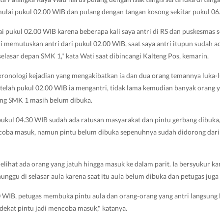
 mulai pukul 02.00 WIB dan pulang dengan tangan kosong sekitar pukul 06
lai pukul 02.00 WIB karena beberapa kali saya antri di RS dan puskesmas s
di memutuskan antri dari pukul 02.00 WIB, saat saya antri itupun sudah 
selasar depan SMK 1," kata Wati saat dibincangi Kalteng Pos, kemarin.
ronologi kejadian yang mengakibatkan ia dan dua orang temannya luka-l
Setelah pukul 02.00 WIB ia mengantri, tidak lama kemudian banyak orang 
rbang SMK 1 masih belum dibuka.
ukul 04.30 WIB sudah ada ratusan masyarakat dan pintu gerbang dibuka, 
oba masuk, namun pintu belum dibuka sepenuhnya sudah didorong dari 
melihat ada orang yang jatuh hingga masuk ke dalam parit. Ia bersyukur kar
unggu di selasar aula karena saat itu aula belum dibuka dan petugas juga
0 WIB, petugas membuka pintu aula dan orang-orang yang antri langsung
i dekat pintu jadi mencoba masuk," katanya.