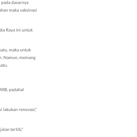
, pada dasarnya
lahan maka vaksinasi
ka Raya ini untuk
satu, maka untuk
arin. Namun, memang
satu.
 WIB, padahal
mi lakukan renovasi,"
alan tertib,"