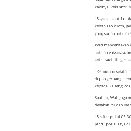
kakinya. Rela antri
"Saya rela antri mu
kehabisan kuota, ja
yang sudah antri di 
Wati menceritakan k
antrian vaksinasi. 
antri, saati itu ge
"Kemudian sekitar p
depan gerbang menc
kepada Kalteng Pos.
Saat itu, Wati juga 
desakan itu dan men
"Sekitar pukul 05.3
pintu, posisi saya d