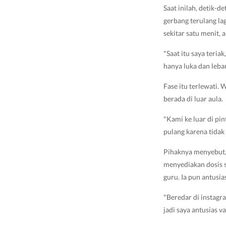
Saat inilah, detik-d
gerbang terulang lag
sekitar satu menit,
"Saat itu saya teria
hanya luka dan leba
Fase itu terlewati.
berada di luar aula.
"Kami ke luar di pi
pulang karena tidak
Pihaknya menyebut,
menyediakan dosis s
guru. Ia pun antusi
"Beredar di instagr
jadi saya antusias v