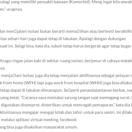
palagi yang memiliki penyakit bawaan (Komorbid). Meng ingat bila sewa
n,” ucapnya.
an men￾jalani isolasi bukan berarti mema￾tikan atau berhenti beraktifi
itas sehari-hari juga dapat tetap di lakukan. Apalagi dengan dukungan
saat ini. Selagi bisa, kata dia, tubuh tetap harus bergerak agar tetap buga
hraga ringan jalan kaki di sekitar ruang isolasi, berjemur di cahaya matah
ya.
t menja￾lani Isolasi juga dia tetap menjalani aktifitasnya sebagai pelayan
rk from home (WFH) tapi juga work from hospital (WHH) juga bisa dilakuk
 tetap dapat di lakukan dimanapun. Se￾perti penandatantanan berkas, n
yang ketat. “Caranya saya memakai sarung tangan saat memegang surat.
 digunakan disemprot, disterilkan untuk mencegah pemaparan,” kata dia.Se
tiviitasnya mengajar mengaji kitab dan tafsir untuk para santri. Ini dilak
melalui aplikasi virtual meeting, facebook
ang bisa juga disaksikan masyarakat umum.