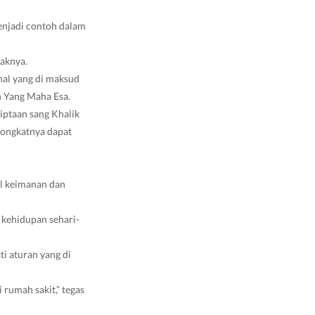
menjadi contoh dalam
aknya.
hal yang di maksud
 Yang Maha Esa.
ciptaan sang Khalik
 tongkatnya dapat
al keimanan dan
 kehidupan sehari-
i aturan yang di
 rumah sakit,” tegas