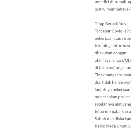
mandiri di rumah, a
justru membahayaka
Tetap Beraktifitas
Terpapar Covid-19 d
pekerjaan atau rutin
teknologi informasi 
dilakukan dengan
olahraga ringan.”Ola
di lakukan,” ungkapn
Tidak hanya itu, saa
dia, tidak hanya wo
lanjutnya pekerjaan
menerapkan prokes 
setelahnya alat yang
tetap menjalankan ak
Subuh dan disiarkan 
Radio Nada Umat, y