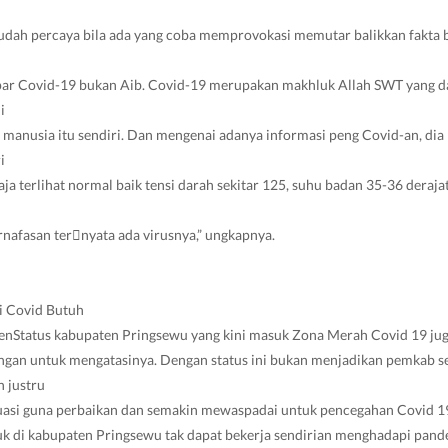
udah percaya bila ada yang coba memprovokasi memutar balikkan fakta b
apar Covid-19 bukan Aib. Covid-19 merupakan makhluk Allah SWT yang d
i
l manusia itu sendiri. Dan mengenai adanya informasi peng Covid-an, dia
i
 saja terlihat normal baik tensi darah sekitar 125, suhu badan 35-36 derajat 
rnafasan ter￾nyata ada virusnya,” ungkapnya.
i Covid Butuh
enStatus kabupaten Pringsewu yang kini masuk Zona Merah Covid 19 j
angan untuk mengatasinya. Dengan status ini bukan menjadikan pemkab s
n justru
uasi guna perbaikan dan semakin mewaspadai untuk pencegahan Covid 1
k di kabupaten Pringsewu tak dapat bekerja sendirian menghadapi pande