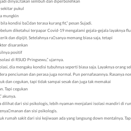
Sujadi dinya￾takan sembuh dan diperbolehkan
 sekitar pukul
ra mungkin
ila kondisi ba￾dan terasa kurang fit,” pesan Sujadi.
belum diketahui terpapar Covid-19 mengalami gejala-gejala layaknya flu.
erik dan dipijit. Setelahnya ra￾sanya memang biasa saja, tetapi
okter disarankan
ilnya positif
isolasi di RSUD Pringsewu,” ujarnya.
olasi, dia mengaku kondisi tubuhnya seperti biasa saja. Layaknya orang s
dera penciuman dan perasa juga normal. Pun pernafasannya. Rasanya nor
tuk dan cegukan, tapi tidak sampai sesak dan juga tak memakai
an. Tapi cegukan
” akunya.
 dilihat dari sisi psikologis, lebih nyaman menjalani isolasi mandiri di r
enya￾manan dan sisi psikologis.
uk rumah sakit dari sisi kejiwaan ada yang langsung down mentalnya. Tap