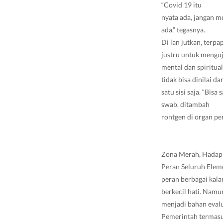
“Covid 19 itu
nyata ada, jangan m
ada,” tegasnya.
Di lan jutkan, terp
justru untuk menguj
mental dan spiritua
tidak bisa dinilai dar
satu sisi saja. “Bisa
swab, ditambah
rontgen di organ pe
Zona Merah, Hadap
Peran Seluruh Elem
peran berbagai kal
berkecil hati. Namu
menjadi bahan eval
Pemerintah termasu