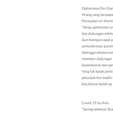
Optimisme Diri Da
Orang yang terpapa
Pernyatan ini dilon
“Sikap optimisme u
dan dukungan sekita
ikut mempercepat p
terkonfirmasi positi
Sehingga selama isol
memberi dukungan 
kesembuhan bersama
Yang tak kalah pen
petunjuk tim medis 
bila belum boleh ya 
Covid-19 itu Ada
“Saring sebelum Sha