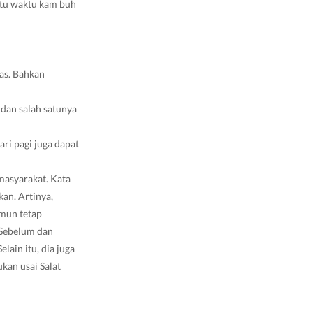
ktu waktu kam buh
tas. Bahkan
r dan salah satunya
ari pagi juga dapat
 masyarakat. Kata
an. Artinya,
amun tetap
 Sebelum dan
lain itu, dia juga
ukan usai Salat