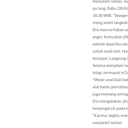
menjalani isolasi, 
pu lang, Rabu (30/6)
18.30 WIB. ’’Sesege
meng ambil langkah b
Dia menceritakan se
angin. Kemudian dik
setelah diperiksa d
untuk swab test. Has
terpapar. Langsung 
Selama menjalani is
tetap, termasuk in￾
“Meski sese￾kali ba
alat bantu pernafas
juga memang sering,
Dia mengatakan, jika
berpengaruh pada k
“Karena, begitu mas
menjalani Isolasi