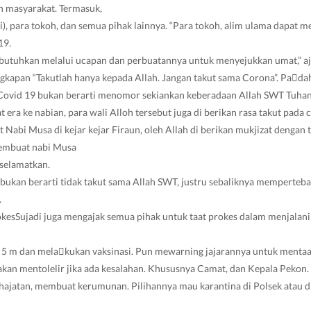
n masyarakat. Termasuk,
ai), para tokoh, dan semua pihak lainnya. “Para tokoh, alim ulama dapat 
19.
 butuhkan melalui ucapan dan perbuatannya untuk menyejukkan umat,” aj
gkapan “Takutlah hanya kepada Allah. Jangan takut sama Corona”. Pa￾da
ovid 19 bukan berarti menomor sekiankan keberadaan Allah SWT Tuhan
era ke nabian, para wali Alloh tersebut juga di berikan rasa takut pada 
t Nabi Musa di kejar kejar Firaun, oleh Allah di berikan mukjizat dengan
embuat nabi Musa
rselamatkan.
bukan berarti tidak takut sama Allah SWT, justru sebaliknya memperteb
.
kesSujadi juga mengajak semua pihak untuk taat prokes dalam menjalani
5 m dan mela￾kukan vaksinasi. Pun mewarning jajarannya untuk mentaat
 akan mentolelir jika ada kesalahan. Khususnya Camat, dan Kepala Pekon.
 hajatan, membuat kerumunan. Pilihannya mau karantina di Polsek atau di