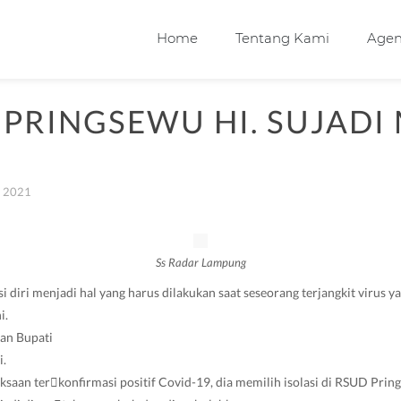
Home
Tentang Kami
Age
 PRINGSEWU HI. SUJADI
y 2021
Ss Radar Lampung
 diri menjadi hal yang harus dilakukan saat seseorang terjangkit virus 
i.
kan Bupati
i.
iksaan ter￾konfirmasi positif Covid-19, dia memilih isolasi di RSUD Prin