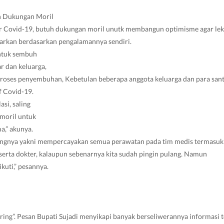
n Dukungan Moril
r Covid-19, butuh dukungan moril unutk membangun optimisme agar le
tarkan berdasarkan pengalamannya sendiri.
ntuk sembuh
r dan keluarga,
roses penyembuhan, Kebetulan beberapa anggota keluarga dan para sant
f Covid-19.
asi, saling
moril untuk
,” akunya.
tingnya yakni mempercayakan semua perawatan pada tim medis termasuk 
serta dokter, kalaupun sebenarnya kita sudah pingin pulang. Namun
ikuti,” pesannya.
ring”. Pesan Bupati Sujadi menyikapi banyak berseliwerannya informasi t