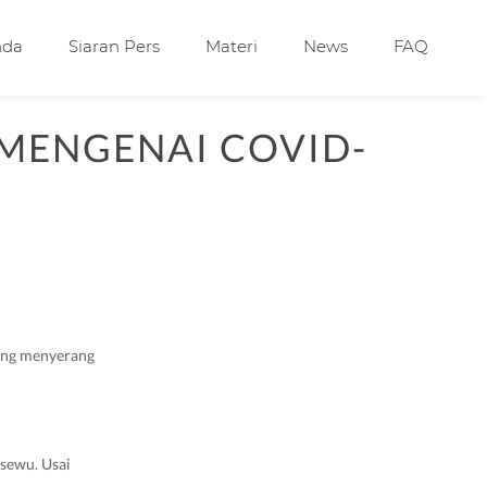
nda
Siaran Pers
Materi
News
FAQ
 MENGENAI COVID-
yang menyerang
gsewu. Usai