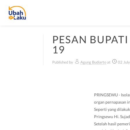
PESAN BUPATI
19
Published by
Agung Budiarto
at
02 Jul
PRINGSEWU - Isolasi
organ pernapasan in
Seperti yang dilaku
Pringsewu Hi. Sujad
Setelah hasil pemer