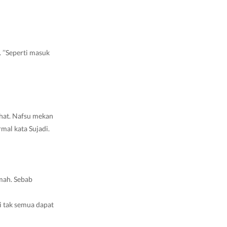
 ’’Seperti masuk
ehat. Nafsu mekan
mal kata Sujadi.
umah. Sebab
i tak semua dapat