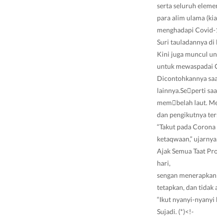
serta seluruh eleme
para alim ulama (ki
menghadapi Covid-
Suri tauladannya di
Kini juga muncul un
untuk mewaspadai C
Dicontohkannya saat 
lainnya.Se￾perti saa
mem￾belah laut. M
dan pengikutnya te
“Takut pada Corona 
ketaqwaan,” ujarnya
Ajak Semua Taat Pro
hari,
sengan menerapkan 
tetapkan, dan tidak
“Ikut nyanyi-nyanyi
Sujadi. (*)
<!-