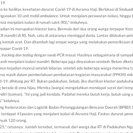
-19.
 ke fasilitas kesehatan darurat Covid-19 di Asrama Haji. Berlokasi di Sinduadi
ngunakan 10 unit mobil
ambulance
. Untuk menjalani perawatan isolasi, hingg
nsia menjalani isolasi di rumah sakit (RS)," imbuhnya.
jadian ini merupakan klaster baru. Bermula dari dua orang warga terpapar Kor
 mandiri di RS. Nah, satu di antaranya meninggal dunia. Lantas dilakukan pe
g kontak erat. Dan ditambah lagi empat warga yang melakukan pemeriksaan di
erpapar Covid-19.
, tracking dan testing
dengan swab PCR masal. Hasilnya sebagaimana di sampaika
asih menjalani isolasi mandiri. Beberapa juga dinyatakan sembuh. Belum diket
un kejadian muncul setelah lebaran, setelah ada beberapa warga menerima ta
rena masih dalam pemberlakuan pembatasan kegiatan masyarakat (PPKM) mik
d-19, dihitung per RT. Bukan padukuhan. Sebab, jika diartikan klaster paduku
 berada di zona hijau. Mereka (warga) mengeluhkan mendapat surat dari tempa
diri (isoman). "Ini yang jadi kendala. Padahal mereka butuh kerja, butuh uang
," keluhnya.
dang Kedaruratan dan Logistik Badan Penanggulangan Bencana Daerah (BPBD)
 terdapat 41pasien yang menjalani isolasi di Asrama Haji. Faskes darurat pemer
nyak 120 orang.
25," cetusnya. Jumlah tersebut, termasuk dari warga dua RT di Padukuhan Ngag