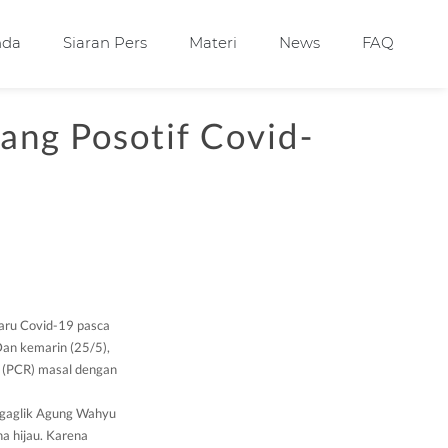
nda
Siaran Pers
Materi
News
FAQ
ang Posotif Covid-
baru Covid-19 pasca
Dan kemarin (25/5),
n (PCR) masal dengan
 Ngaglik Agung Wahyu
a hijau. Karena