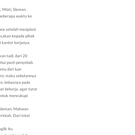
, Mlati, Sleman.
a beberapa waktu ke
ona setelah menjalani
lacakan kepada pihak
 kantor kerjanya.
n tadi. dari 20
ahui pasti penyebab
mu dari luar.
ro, maka sebutannya
han, imbasnya pada
t bekerja, agar turut
 untuk mencukupi
 Sleman, Makwan
intah. Dari total
lik itu.