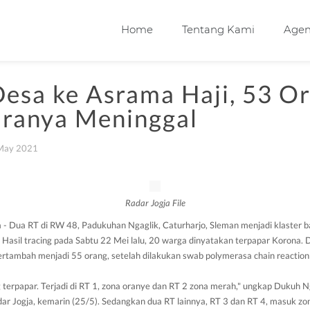
Home
Tentang Kami
Age
esa ke Asrama Haji, 53 Or
taranya Meninggal
May 2021
Radar Jogja File
- Dua RT di RW 48, Padukuhan Ngaglik, Caturharjo, Sleman menjadi klaster 
. Hasil tracing pada Sabtu 22 Mei lalu, 20 warga dinyatakan terpapar Korona. 
ertambah menjadi 55 orang, setelah dilakukan swab polymerasa chain reactio
ng terpapar. Terjadi di RT 1, zona oranye dan RT 2 zona merah," ungkap Dukuh
ar Jogja, kemarin (25/5). Sedangkan dua RT lainnya, RT 3 dan RT 4, masuk zon