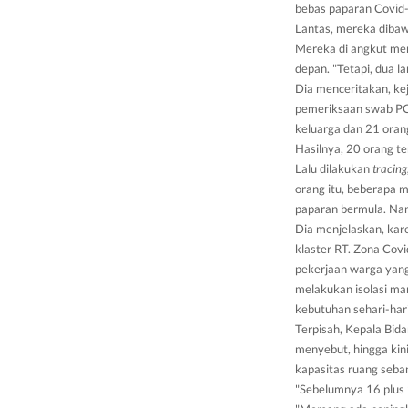
bebas paparan Covid
Lantas, mereka dibawa
Mereka di angkut me
depan. "Tetapi, dua la
Dia menceritakan, ke
pemeriksaan swab PCR
keluarga dan 21 oran
Hasilnya, 20 orang t
Lalu dilakukan
tracing
orang itu, beberapa m
paparan bermula. Nam
Dia menjelaskan, ka
klaster RT. Zona Covi
pekerjaan warga yang
melakukan isolasi man
kebutuhan sehari-hari
Terpisah, Kepala Bi
menyebut, hingga kini
kapasitas ruang seba
"Sebelumnya 16 plus 