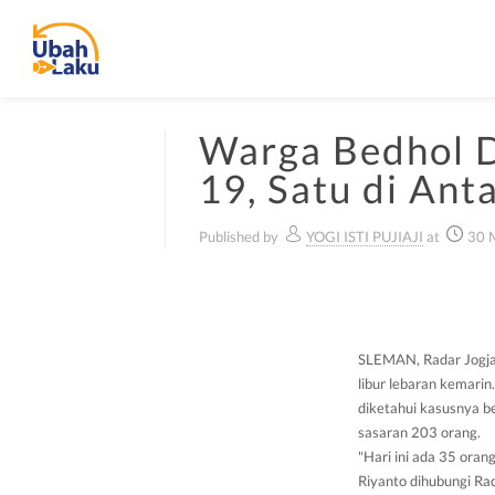
Warga Bedhol D
19, Satu di An
Published by
YOGI ISTI PUJIAJI
at
30 
SLEMAN, Radar Jogja 
libur lebaran kemarin
diketahui kasusnya b
sasaran 203 orang.
"Hari ini ada 35 ora
Riyanto dihubungi Rad