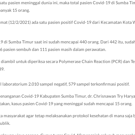
tu pasien meninggal dunia ini, maka total pasien Covid-19 di Sumba Ti
banyak 15 orang.
mat (12/2/2021) ada satu pasien positif Covid-19 dari Kecamatan Kota 
19 di Sumba Timur saat ini sudah mencapai 440 orang. Dari 442 itu, suda
16 pasien sembuh dan 111 pasien masih dalam perawatan.
diambil untuk diperiksa secara Polymerase Chain Reaction (PCR) dan T
89.
il laboratorium 2.010 sampel negatif, 579 sampel terkonfirmasi positif.
 Penanganan Covid-19 Kabupaten Sumba Timur, dr. Chrisnawan Try Hary
takan, kasus pasien Covid-19 yang meninggal sudah mencapai 15 orang.
 masyarakat agar tetap melaksanakan protokol kesehatan di mana saja 
ublik.