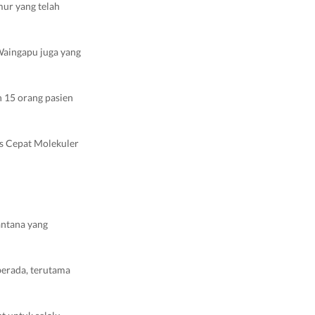
mur yang telah
Waingapu juga yang
h 15 orang pasien
es Cepat Molekuler
antana yang
berada, terutama