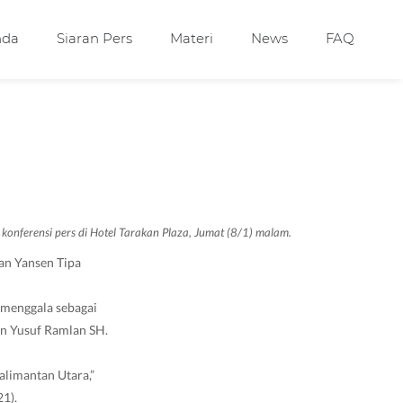
nda
Siaran Pers
Materi
News
FAQ
onferensi pers di Hotel Tarakan Plaza, Jumat (8/1) malam.
an Yansen Tipa
ramenggala sebagai
dan Yusuf Ramlan SH.
limantan Utara,”
1).