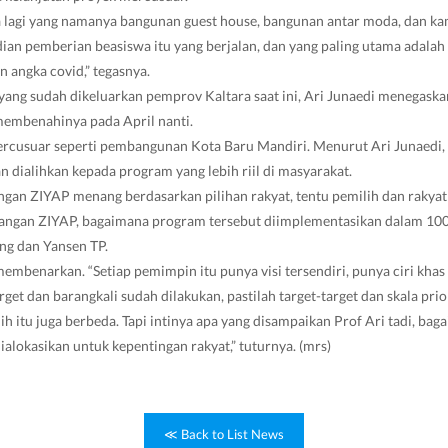
da lagi yang namanya bangunan guest house, bangunan antar moda, dan k
dian pemberian beasiswa itu yang berjalan, dan yang paling utama adala
angka covid,” tegasnya.
yang sudah dikeluarkan pemprov Kaltara saat ini, Ari Junaedi menegask
embenahinya pada April nanti.
cusuar seperti pembangunan Kota Baru Mandiri. Menurut Ari Junaedi, h
n dialihkan kepada program yang lebih riil di masyarakat.
ngan ZIYAP menang berdasarkan pilihan rakyat, tentu pemilih dan raky
angan ZIYAP, bagaimana program tersebut diimplementasikan dalam 100
ang dan Yansen TP.
membenarkan. “Setiap pemimpin itu punya visi tersendiri, punya ciri khas
rget dan barangkali sudah dilakukan, pastilah target-target dan skala pri
lih itu juga berbeda. Tapi intinya apa yang disampaikan Prof Ari tadi, b
dialokasikan untuk kepentingan rakyat,” tuturnya. (mrs)
≪ Back to List News