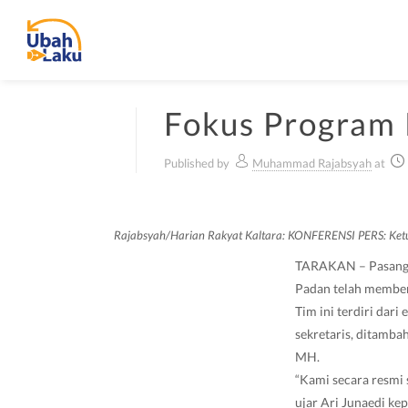
Fokus Program
Published by
Muhammad Rajabsyah
at
Rajabsyah/Harian Rakyat Kaltara: KONFERENSI PERS: Ketua 
TARAKAN – Pasangan
Padan telah memben
Tim ini terdiri dar
sekretaris, ditamba
MH.
“Kami secara resmi
ujar Ari Junaedi ke