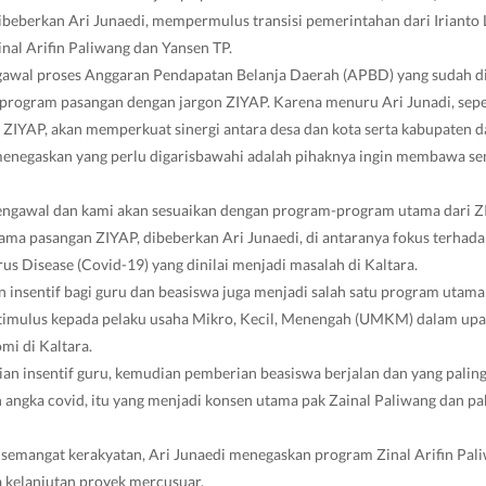
 dibeberkan Ari Junaedi, mempermulus transisi pemerintahan dari Irianto
nal Arifin Paliwang dan Yansen TP.
awal proses Anggaran Pendapatan Belanja Daerah (APBD) yang sudah di
program pasangan dengan jargon ZIYAP. Karena menuru Ari Junadi, sepert
IYAP, akan memperkuat sinergi antara desa dan kota serta kabupaten d
a menegaskan yang perlu digarisbawahi adalah pihaknya ingin membawa s
engawal dan kami akan sesuaikan dengan program-program utama dari ZI
ma pasangan ZIYAP, dibeberkan Ari Junaedi, di antaranya fokus terhad
s Disease (Covid-19) yang dinilai menjadi masalah di Kaltara.
an insentif bagi guru dan beasiswa juga menjadi salah satu program utam
timulus kepada pelaku usaha Mikro, Kecil, Menengah (UMKM) dalam up
i di Kaltara.
an insentif guru, kemudian pemberian beasiswa berjalan dan yang palin
ngka covid, itu yang menjadi konsen utama pak Zainal Paliwang dan pak
emangat kerakyatan, Ari Junaedi menegaskan program Zinal Arifin Pal
da kelanjutan proyek mercusuar.