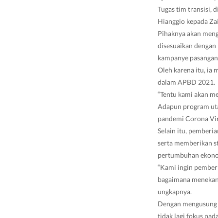
Tugas tim transisi,
Hianggio kepada Zai
Pihaknya akan meng
disesuaikan dengan 
kampanye pasangan Z
Oleh karena itu, i
dalam APBD 2021.
“Tentu kami akan m
Adapun program uta
pandemi Corona Viru
Selain itu, pemberi
serta memberikan s
pertumbuhan ekonom
“Kami ingin pemberi
bagaimana menekan a
ungkapnya.
Dengan mengusung s
tidak lagi fokus pa