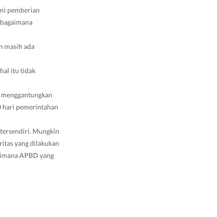
ami pemberian
h bagaimana
an masih ada
al itu tidak
at menggantungkan
 hari pemerintahan
 tersendiri. Mungkin
oritas yang dilakukan
agaimana APBD yang