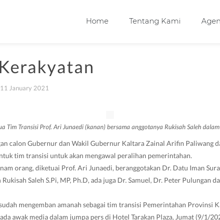
Home
Tentang Kami
Age
 Kerakyatan
11 January 2021
Tim Transisi Prof. Ari Junaedi (kanan) bersama anggotanya Rukisah Saleh dalam k
 calon Gubernur dan Wakil Gubernur Kaltara Zainal Arifin Paliwang d
tuk tim transisi untuk akan mengawal peralihan pemerintahan.
i enam orang, diketuai Prof. Ari Junaedi, beranggotakan Dr. Datu Iman Su
h Rukisah Saleh S.Pi, MP, Ph.D, ada juga Dr. Samuel, Dr. Peter Pulungan 
 sudah mengemban amanah sebagai tim transisi Pemerintahan Provinsi Ka
pada awak media dalam jumpa pers di Hotel Tarakan Plaza, Jumat (9/1/202