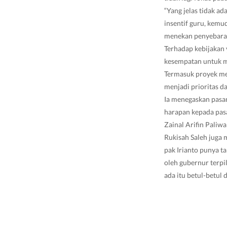
“Yang jelas tidak a
insentif guru, kemu
menekan penyebaran 
Terhadap kebijakan 
kesempatan untuk m
Termasuk proyek mer
menjadi prioritas da
Ia menegaskan pasa
harapan kepada pas
Zainal Arifin Paliw
Rukisah Saleh juga 
pak Irianto punya ta
oleh gubernur terpi
ada itu betul-betul 