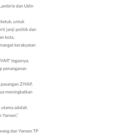
 Lambrie dan Udin
ketuk, untuk
i janji politik dan
an kota.
emangat kerakyatan
YAP,” tegasnya.
ap penanganan
a pasangan ZIYAP,
aya meningkatkan
g utama adalah
 Yansen,”
iwang dan Yansen TP