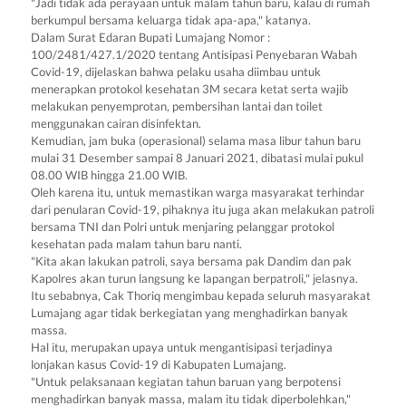
"Jadi tidak ada perayaan untuk malam tahun baru, kalau di rumah
berkumpul bersama keluarga tidak apa-apa," katanya.
Dalam Surat Edaran Bupati Lumajang Nomor :
100/2481/427.1/2020 tentang Antisipasi Penyebaran Wabah
Covid-19, dijelaskan bahwa pelaku usaha diimbau untuk
menerapkan protokol kesehatan 3M secara ketat serta wajib
melakukan penyemprotan, pembersihan lantai dan toilet
menggunakan cairan disinfektan.
Kemudian, jam buka (operasional) selama masa libur tahun baru
mulai 31 Desember sampai 8 Januari 2021, dibatasi mulai pukul
08.00 WIB hingga 21.00 WIB.
Oleh karena itu, untuk memastikan warga masyarakat terhindar
dari penularan Covid-19, pihaknya itu juga akan melakukan patroli
bersama TNI dan Polri untuk menjaring pelanggar protokol
kesehatan pada malam tahun baru nanti.
"Kita akan lakukan patroli, saya bersama pak Dandim dan pak
Kapolres akan turun langsung ke lapangan berpatroli," jelasnya.
Itu sebabnya, Cak Thoriq mengimbau kepada seluruh masyarakat
Lumajang agar tidak berkegiatan yang menghadirkan banyak
massa.
Hal itu, merupakan upaya untuk mengantisipasi terjadinya
lonjakan kasus Covid-19 di Kabupaten Lumajang.
"Untuk pelaksanaan kegiatan tahun baruan yang berpotensi
menghadirkan banyak massa, malam itu tidak diperbolehkan,"