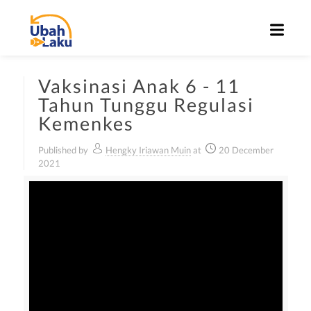
Vaksinasi Anak 6 - 11
Tahun Tunggu Regulasi
Kemenkes
Published by
Hengky Iriawan Muin
at
20 December
2021