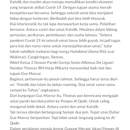
Katolik dan muslim akan mampu memulihkan kondisi ekonomi
yang terpuruk akibat Covid-19. Dengan tujuan utama meraih
kesejahteraan bersama. Sehingga seluruh umat bisa menjalani
hidup dengan tenteram. Beribadah pun bisa lebih khusyuk.
Kiai kharismatik itu tak lupa menawarkan kerja sama. Pelatihan
bersama. Antara santri dan umat Katolik. Misalnya dalam bidang
pertanian, perikanan, perkebunan, dan usaha lainnya. “Selama
pandemi Covid-19 ini seluruh umat harus lebih guyub. Ini jadi tugas
para kiai dan romo-romo untuk menyejahterakan umat,” tutur
tokoh nahdliyin (sebutan bagi warga Nahdlatul Ulama/NU) asal
Wukirsari, Cangkringan, Sleman.
Wakil Ketua 2 Dewan Paroki Gereja Santo Alfonsus De Liguori
Nandan Thomas RM Harja Wikarta menyambut baik niat dan
tujuan Gus Masrur.
Baginya, pertemuan itu penuh rahmat. Sehingga harus terus diuri-
uri. “Katolik dan Islam itu bebas roaming. Doa umat sama-sama
sampai ke Tuhan,” ungkapnya.
Dari kunjungan Gus Masrur itu, Thomas pun berencana mengajak
umat paroki bersilaturahmi ke Ponpes Al Qodir. Untuk saling
mengenal lebih dekat. Antara santri dan umat Katolik.
Tak terasa obrolan berlangsung hampir dua jam. Tepat azan Duhur
Gus Masrur berpamitan. Tapi tidak untuk langsung pulang ke Al
Qodir.
Dalam perjalanan menuju lereng Gunung Merapi, lokasi Ponpes Al