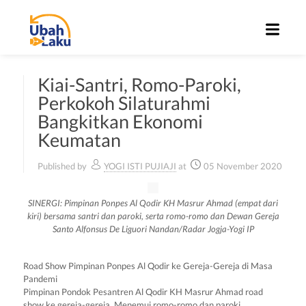
Kiai-Santri, Romo-Paroki,
Perkokoh Silaturahmi
Bangkitkan Ekonomi
Keumatan
Published by
YOGI ISTI PUJIAJI
at
05 November 2020
SINERGI: Pimpinan Ponpes Al Qodir KH Masrur Ahmad (empat dari
kiri) bersama santri dan paroki, serta romo-romo dan Dewan Gereja
Santo Alfonsus De Liguori Nandan/Radar Jogja-Yogi IP
Road Show Pimpinan Ponpes Al Qodir ke Gereja-Gereja di Masa
Pandemi
Pimpinan Pondok Pesantren Al Qodir KH Masrur Ahmad road
show ke gereja-gereja. Menemui romo-romo dan paroki.