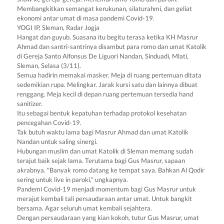
Membangkitkan semangat kerukunan, silaturahmi, dan geliat
ekonomi antar umat di masa pandemi Covid-19.
YOGI IP, Sleman, Radar Jogja
Hangat dan guyub. Suasana itu begitu terasa ketika KH Masrur
Ahmad dan santri-santrinya disambut para romo dan umat Katolik
di Gereja Santo Alfonsus De Liguori Nandan, Sinduadi, Mlati,
Sleman, Selasa (3/11).
Semua hadirin memakai masker. Meja di ruang pertemuan ditata
sedemikian rupa. Melingkar. Jarak kursi satu dan lainnya dibuat
renggang. Meja kecil di depan ruang pertemuan tersedia hand
sanitizer.
Itu sebagai bentuk kepatuhan terhadap protokol kesehatan
pencegahan Covid-19.
Tak butuh waktu lama bagi Masrur Ahmad dan umat Katolik
Nandan untuk saling sinergi.
Hubungan muslim dan umat Katolik di Sleman memang sudah
terajut baik sejak lama. Terutama bagi Gus Masrur, sapaan
akrabnya. "Banyak romo datang ke tempat saya. Bahkan Al Qodir
sering untuk live in paroki," ungkapnya.
Pandemi Covid-19 menjadi momentum bagi Gus Masrur untuk
merajut kembali tali persaudaraan antar umat. Untuk bangkit
bersama. Agar seluruh umat kembali sejahtera.
Dengan persaudaraan yang kian kokoh, tutur Gus Masrur, umat