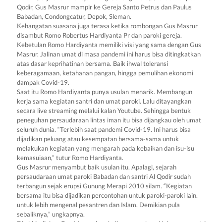
Qodir, Gus Masrur mampir ke Gereja Santo Petrus dan Paulus
Babadan, Condongcatur, Depok, Sleman.
Kehangatan suasana juga terasa ketika rombongan Gus Masrur
disambut Romo Robertus Hardiyanta Pr dan paroki gereja.
Kebetulan Romo Hardiyanta memiliki visi yang sama dengan Gus
Masrur. Jalinan umat di masa pandemi ini harus bisa ditingkatkan
atas dasar keprihatinan bersama. Baik ihwal toleransi
keberagamaan, ketahanan pangan, hingga pemulihan ekonomi
dampak Covid-19.
Saat itu Romo Hardiyanta punya usulan menarik. Membangun
kerja sama kegiatan santri dan umat paroki. Lalu ditayangkan
secara live streaming melalui kalan Youtube. Sehingga bentuk
peneguhan persaudaraan lintas iman itu bisa dijangkau oleh umat
seluruh dunia. “Terlebih saat pandemi Covid-19. Ini harus bisa
dijadikan peluang atau kesempatan bersama-sama untuk
melakukan kegiatan yang mengarah pada kebaikan dan isu-isu
kemasuiaan,” tutur Romo Hardiyanta.
Gus Masrur menyambut baik usulan itu. Apalagi, sejarah
persaudaraan umat paroki Babadan dan santri Al Qodir sudah
terbangun sejak erupsi Gunung Merapi 2010 silam. “Kegiatan
bersama itu bisa dijadikan percontohan untuk paroki-paroki lain.
untuk lebih mengenal pesantren dan Islam. Demikian pula
sebaliknya,” ungkapnya.