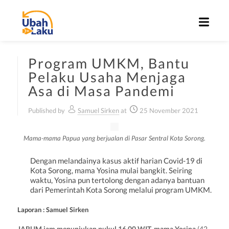
Program UMKM, Bantu
Pelaku Usaha Menjaga
Asa di Masa Pandemi
Published by
Samuel Sirken
at
25 November 2021
Mama-mama Papua yang berjualan di Pasar Sentral Kota Sorong.
Dengan melandainya kasus aktif harian Covid-19 di
Kota Sorong, mama Yosina mulai bangkit. Seiring
waktu, Yosina pun tertolong dengan adanya bantuan
dari Pemerintah Kota Sorong melalui program UMKM.
Laporan : Samuel Sirken
JARUM jam menunjukan pukul 16.00 WIT, mama Yosina
(42