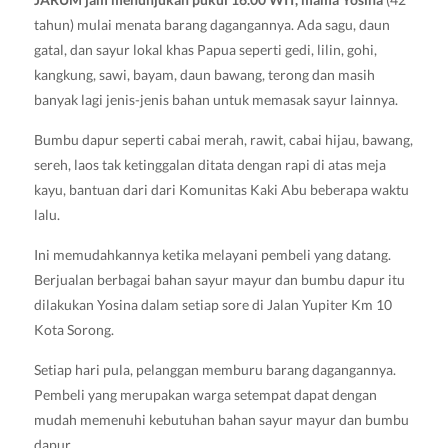
tahun) mulai menata barang dagangannya. Ada sagu, daun
gatal, dan sayur lokal khas Papua seperti gedi, lilin, gohi,
kangkung, sawi, bayam, daun bawang, terong dan masih
banyak lagi jenis-jenis bahan untuk memasak sayur lainnya.
Bumbu dapur seperti cabai merah, rawit, cabai hijau, bawang,
sereh, laos tak ketinggalan ditata dengan rapi di atas meja
kayu, bantuan dari dari Komunitas Kaki Abu beberapa waktu
lalu.
Ini memudahkannya ketika melayani pembeli yang datang.
Berjualan berbagai bahan sayur mayur dan bumbu dapur itu
dilakukan Yosina dalam setiap sore di Jalan Yupiter Km 10
Kota Sorong.
Setiap hari pula, pelanggan memburu barang dagangannya.
Pembeli yang merupakan warga setempat dapat dengan
mudah memenuhi kebutuhan bahan sayur mayur dan bumbu
dapur.