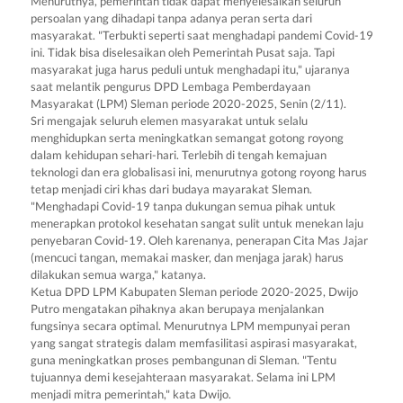
Menurutnya, pemerintah tidak dapat menyelesaikan seluruh
persoalan yang dihadapi tanpa adanya peran serta dari
masyarakat. "Terbukti seperti saat menghadapi pandemi Covid-19
ini. Tidak bisa diselesaikan oleh Pemerintah Pusat saja. Tapi
masyarakat juga harus peduli untuk menghadapi itu," ujaranya
saat melantik pengurus DPD Lembaga Pemberdayaan
Masyarakat (LPM) Sleman periode 2020-2025, Senin (2/11).
Sri mengajak seluruh elemen masyarakat untuk selalu
menghidupkan serta meningkatkan semangat gotong royong
dalam kehidupan sehari-hari. Terlebih di tengah kemajuan
teknologi dan era globalisasi ini, menurutnya gotong royong harus
tetap menjadi ciri khas dari budaya mayarakat Sleman.
"Menghadapi Covid-19 tanpa dukungan semua pihak untuk
menerapkan protokol kesehatan sangat sulit untuk menekan laju
penyebaran Covid-19. Oleh karenanya, penerapan Cita Mas Jajar
(mencuci tangan, memakai masker, dan menjaga jarak) harus
dilakukan semua warga," katanya.
Ketua DPD LPM Kabupaten Sleman periode 2020-2025, Dwijo
Putro mengatakan pihaknya akan berupaya menjalankan
fungsinya secara optimal. Menurutnya LPM mempunyai peran
yang sangat strategis dalam memfasilitasi aspirasi masyarakat,
guna meningkatkan proses pembangunan di Sleman. "Tentu
tujuannya demi kesejahteraan masyarakat. Selama ini LPM
menjadi mitra pemerintah," kata Dwijo.