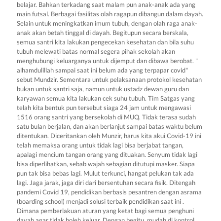
belajar. Bahkan terkadang saat malam pun anak-anak ada yang
main futsal. Berbagai fasilitas olah ragapun dibangun dalam dayah.
Selain untuk meningkatkan imum tubuh, dengan olah raga anak-
anak akan betah tinggal di dayah. Begitupun secara berskala,
semua santri kita lakukan pengecekan kesehatan dan bila suhu
tubuh melewati batas normal segera pihak sekolah akan
menghubungi keluarganya untuk dijemput dan dibawa berobat. "
alhamdulillah sampai saat ini belum ada yang terpapar covid"
sebut Mundzir. Sementara untuk pelaksanaan protokol kesehatan
bukan untuk santri saja, namun untuk ustadz dewan guru dan
karyawan semua kita lakukan cek suhu tubuh. Tim Satgas yang
telah kita bentuk pun tersebut siaga 24 jam untuk mengawasi
1516 orang santri yang bersekolah di MUQ. Tidak terasa sudah
satu bulan berjalan, dan akan berlanjut sampai batas waktu belum
ditentukan. Diceritankan oleh Munzir, harus kita akui Covid-19 ini
telah memaksa orang untuk tidak lagi bisa berjabat tangan,
apalagi mencium tangan orang yang dituakan. Senyum tidak lagi
bisa diperlihatkan, sebab wajah sebagian ditutupi masker. Siapa
pun tak bisa bebas lagi. Mulut terkunci, hangat pelukan tak ada
lagi. Jaga jarak, jaga diri dari bersentuhan secara fisik. Ditengah
pandemi Covid 19, pendidikan berbasis pesantren dengan asrama
(boarding school) menjadi solusi terbaik pendidikan saat ini .
Dimana pemberlakuan aturan yang ketat bagi semua penghuni
dayah agar tidak boleh keluar. Dengan begitu, mudah di kontrol