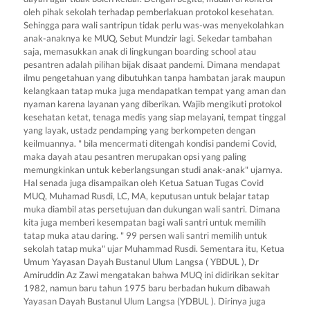
oleh pihak sekolah terhadap pemberlakuan protokol kesehatan.
Sehingga para wali santripun tidak perlu was-was menyekolahkan
anak-anaknya ke MUQ, Sebut Mundzir lagi. Sekedar tambahan
saja, memasukkan anak di lingkungan boarding school atau
pesantren adalah pilihan bijak disaat pandemi. Dimana mendapat
ilmu pengetahuan yang dibutuhkan tanpa hambatan jarak maupun
kelangkaan tatap muka juga mendapatkan tempat yang aman dan
nyaman karena layanan yang diberikan. Wajib mengikuti protokol
kesehatan ketat, tenaga medis yang siap melayani, tempat tinggal
yang layak, ustadz pendamping yang berkompeten dengan
keilmuannya. " bila mencermati ditengah kondisi pandemi Covid,
maka dayah atau pesantren merupakan opsi yang paling
memungkinkan untuk keberlangsungan studi anak-anak" ujarnya.
Hal senada juga disampaikan oleh Ketua Satuan Tugas Covid
MUQ, Muhamad Rusdi, LC, MA, keputusan untuk belajar tatap
muka diambil atas persetujuan dan dukungan wali santri. Dimana
kita juga memberi kesempatan bagi wali santri untuk memilih
tatap muka atau daring. " 99 persen wali santri memilih untuk
sekolah tatap muka" ujar Muhammad Rusdi. Sementara itu, Ketua
Umum Yayasan Dayah Bustanul Ulum Langsa ( YBDUL ), Dr
Amiruddin Az Zawi mengatakan bahwa MUQ ini didirikan sekitar
1982, namun baru tahun 1975 baru berbadan hukum dibawah
Yayasan Dayah Bustanul Ulum Langsa (YDBUL ). Dirinya juga