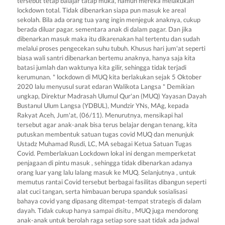
tersebut tetap balajar tatap muka, namun mereka melakukan
lockdown total. Tidak dibenarkan siapa pun masuk ke areal
sekolah. Bila ada orang tua yang ingin menjeguk anaknya, cukup
berada diluar pagar. sementara anak di dalam pagar. Dan jika
dibenarkan masuk maka itu dikarenakan hal tertentu dan sudah
melalui proses pengecekan suhu tubuh. Khusus hari jum'at seperti
biasa wali santri dibenarkan bertemu anaknya, hanya saja kita
batasi jumlah dan waktunya kita gilir, sehingga tidak terjadi
kerumunan. " lockdown di MUQ kita berlakukan sejak 5 Oktober
2020 lalu menyusul surat edaran Walikota Langsa " Demikian
ungkap, Direktur Madrasah Ulumul Qur'an (MUQ) Yayasan Dayah
Bustanul Ulum Langsa (YDBUL), Mundzir YNs, MAg, kepada
Rakyat Aceh, Jum'at, (06/11). Menurutnya, mensikapi hal
tersebut agar anak-anak bisa terus belajar dengan tenang, kita
putuskan membentuk satuan tugas covid MUQ dan menunjuk
Ustadz Muhamad Rusdi, LC, MA sebagai Ketua Satuan Tugas
Covid. Pemberlakuan Lockdown lokal ini dengan memperketat
penjagaan di pintu masuk , sehingga tidak dibenarkan adanya
orang luar yang lalu lalang masuk ke MUQ. Selanjutnya , untuk
memutus rantai Covid tersebut berbagai fasilitas dibangun seperti
alat cuci tangan, serta himbauan berupa spanduk sosialisasi
bahaya covid yang dipasang ditempat-tempat strategis di dalam
dayah. Tidak cukup hanya sampai disitu , MUQ juga mendorong
anak-anak untuk berolah raga setiap sore saat tidak ada jadwal