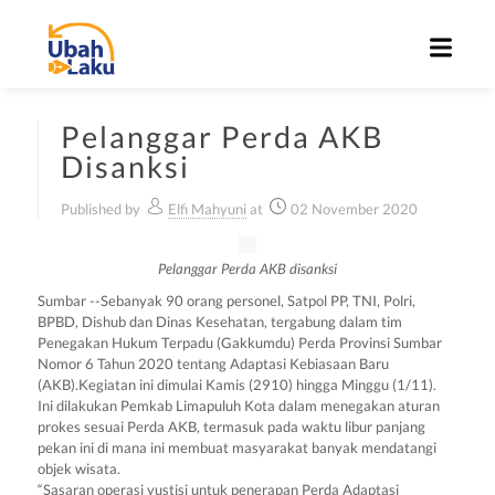
Pelanggar Perda AKB
Disanksi
Published by
Elfi Mahyuni
at
02 November 2020
Pelanggar Perda AKB disanksi
Sumbar --Sebanyak 90 orang personel, Satpol PP, TNI, Polri,
BPBD, Dishub dan Dinas Kesehatan, tergabung dalam tim
Penegakan Hukum Terpadu (Gakkumdu) Perda Provinsi Sumbar
Nomor 6 Tahun 2020 tentang Adaptasi Kebiasaan Baru
(AKB).Kegiatan ini dimulai
Kamis (2910) hingga Minggu (1/11).
Ini dilakukan Pemkab Limapuluh Kota dalam menegakan aturan
prokes sesuai Perda AKB, termasuk pada waktu libur panjang
pekan ini di mana ini membuat masyarakat banyak mendatangi
objek wisata.
“Sasaran operasi yustisi untuk penerapan Perda Adaptasi