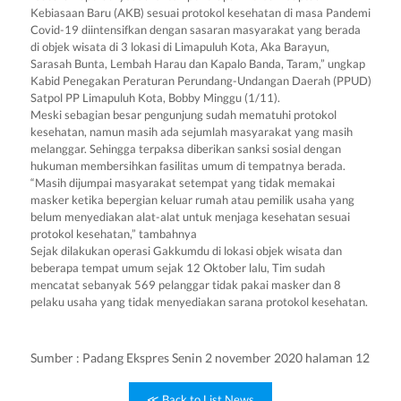
Kebiasaan Baru (AKB) sesuai protokol kesehatan di masa Pandemi
Covid-19 diintensifkan dengan sasaran masyarakat yang berada
di objek wisata di 3 lokasi di Limapuluh Kota, Aka Barayun,
Sarasah Bunta, Lembah Harau dan Kapalo Banda, Taram,” ungkap
Kabid Penegakan Peraturan Perundang-Undangan Daerah (PPUD)
Satpol PP Limapuluh Kota, Bobby Minggu (1/11).
Meski sebagian besar pengunjung sudah mematuhi protokol
kesehatan, namun masih ada sejumlah masyarakat yang masih
melanggar. Sehingga terpaksa diberikan sanksi sosial dengan
hukuman membersihkan fasilitas umum di tempatnya berada.
“Masih dijumpai masyarakat setempat yang tidak memakai
masker ketika bepergian keluar rumah atau pemilik usaha yang
belum menyediakan alat-alat untuk menjaga kesehatan sesuai
protokol kesehatan,” tambahnya
Sejak dilakukan operasi Gakkumdu di lokasi objek wisata dan
beberapa tempat umum sejak 12 Oktober lalu, Tim sudah
mencatat sebanyak 569 pelanggar tidak pakai masker dan 8
pelaku usaha yang tidak menyediakan sarana protokol kesehatan.
Sumber : Padang Ekspres Senin 2 november 2020 halaman 12
≪ Back to List News